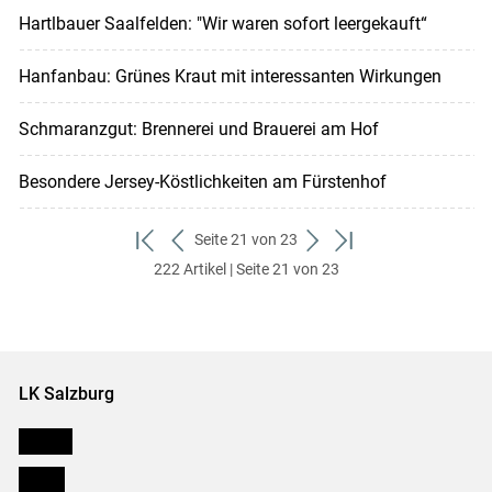
Hartlbauer Saalfelden: "Wir waren sofort leergekauft“
Hanfanbau: Grünes Kraut mit interessanten Wirkungen
Schmaranzgut: Brennerei und Brauerei am Hof
Besondere Jersey-Köstlichkeiten am Fürstenhof
Seite 21 von 23
zum
zurück
weiter
zum
222 Artikel | Seite 21 von 23
ersten
zum
zum
letzten
Set
vorigen
nächsten
Set
Set
Set
LK Salzburg
Karriere
Presse