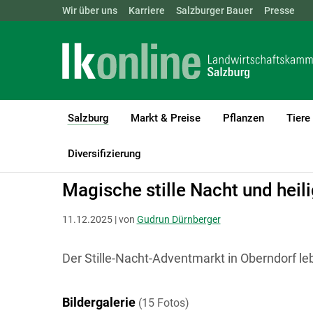
Landwirtschaftskammern:
Wir über uns
Karriere
Salzburger Bauer
ÖSTERREICH
BGLD
Presse
KTN
Salzburg
Markt & Preise
Pflanzen
Tiere
(current)1
LK Salzburg
Salzburg
Salzburger Bauer
Markttreff
Diversifizierung
Magische stille Nacht und heil
11.12.2025 | von
Gudrun Dürnberger
Der Stille-Nacht-Adventmarkt in Oberndorf 
Bildergalerie
(15 Fotos)