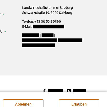
Landwirtschaftskammer Salzburg
Schwarzstraße 19, 5020 Salzburg
e
Telefon: +43 (0) 50 2595-0
E-Mail:
office@lk-salzburg.at
I)
Impressum
|
Kontakt
|
Datenschutzerklärung
|
Barrierefreiheit
|
Cookie-Einstellungen
Facebook
Youtube
Ablehnen
Erlauben