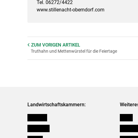
Tel. 06272/4422
www.stillenacht-oberndorf.com
ZUM VORIGEN
ARTIKEL
Truthahn und Mettenwürstel für die Feiertage
Landwirtschaftskammern:
Weitere
Österreich
Presse
Burgenland
Bezirksb