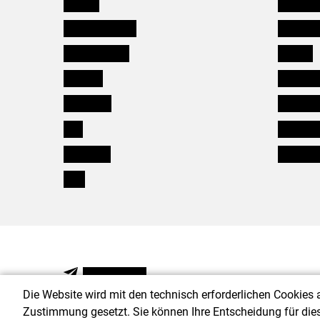
Kärnten
Mitarbeit
Niederösterreich
Salzburg
Oberösterreich
Karriere
Salzburg
Verbänd
Steiermark
Kleinanz
Tirol
Wildökol
Vorarlberg
Downloa
Wien
NEWSLETTER
Die Website wird mit den technisch erforderlichen Cookies 
Zustimmung gesetzt. Sie können Ihre Entscheidung für die