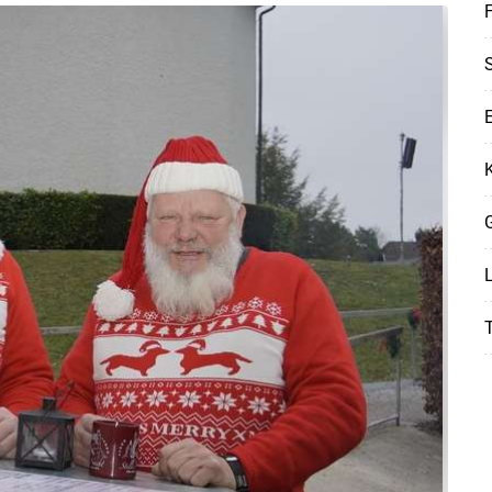
F
S
E
K
G
T
Skip to main content