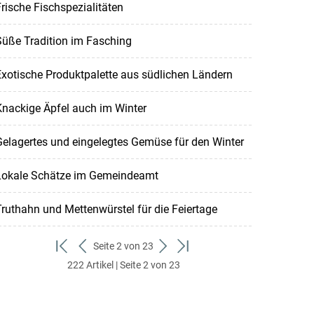
rische Fischspezialitäten
üße Tradition im Fasching
xotische Produktpalette aus südlichen Ländern
nackige Äpfel auch im Winter
elagertes und eingelegtes Gemüse für den Winter
Lokale Schätze im Gemeindeamt
ruthahn und Mettenwürstel für die Feiertage
Seite 2 von 23
zum
zurück
weiter
zum
222 Artikel | Seite 2 von 23
ersten
zum
zum
letzten
Set
vorigen
nächsten
Set
Set
Set