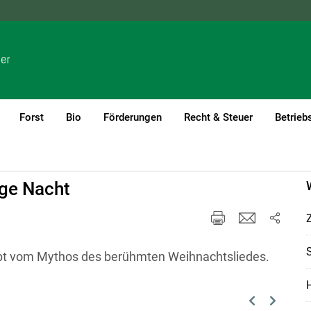
NÖ
OÖ
SBG
STMK
TIROL
VBG
WIEN
Forst
Bio
Förderungen
Recht & Steuer
Betrieb
ige Nacht
Z
lebt vom Mythos des berühmten Weihnachtsliedes.
Previous
Next