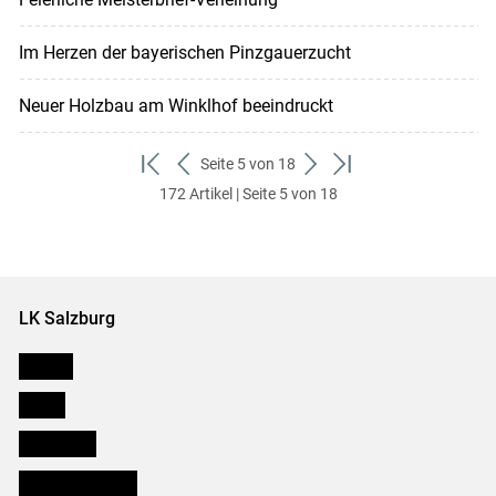
Im Herzen der bayerischen Pinzgauerzucht
Neuer Holzbau am Winklhof beeindruckt
Seite 5 von 18
zum
zurück
weiter
zum
172 Artikel | Seite 5 von 18
ersten
zum
zum
letzten
Set
vorigen
nächsten
Set
Set
Set
LK Salzburg
Karriere
Presse
Downloads
Salzburger Bauer