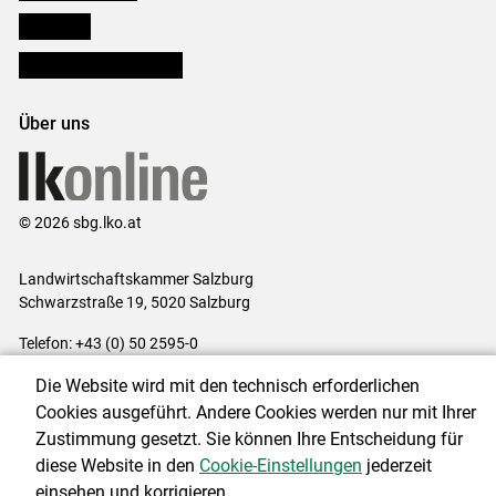
lk Planbau
Bezirksbauernkammern
Über uns
© 2026 sbg.lko.at
Landwirtschaftskammer Salzburg
Schwarzstraße 19, 5020 Salzburg
Telefon: +43 (0) 50 2595-0
E-Mail:
office@lk-salzburg.at
Die Website wird mit den technisch erforderlichen
Impressum
|
Kontakt
|
Datenschutzerklärung
|
Barrierefreiheit
|
Cookies ausgeführt. Andere Cookies werden nur mit Ihrer
Cookie-Einstellungen
Zustimmung gesetzt. Sie können Ihre Entscheidung für
diese Website in den
Cookie-Einstellungen
jederzeit
einsehen und korrigieren.