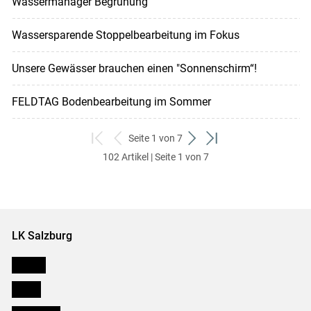
Wassermanager Begrünung
Wassersparende Stoppelbearbeitung im Fokus
Unsere Gewässer brauchen einen "Sonnenschirm“!
FELDTAG Bodenbearbeitung im Sommer
Seite 1 von 7
zum
zurück
weiter
zum
102 Artikel | Seite 1 von 7
ersten
zum
zum
letzten
Set
vorigen
nächsten
Set
Set
Set
LK Salzburg
Karriere
Presse