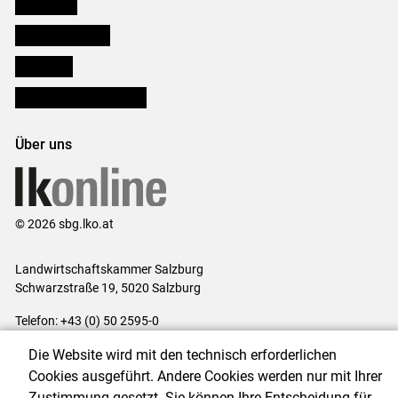
Downloads
Salzburger Bauer
lk Planbau
Bezirksbauernkammern
Über uns
© 2026 sbg.lko.at
Landwirtschaftskammer Salzburg
Schwarzstraße 19, 5020 Salzburg
Telefon: +43 (0) 50 2595-0
E-Mail:
office@lk-salzburg.at
Die Website wird mit den technisch erforderlichen
Impressum
|
Kontakt
|
Datenschutzerklärung
|
Barrierefreiheit
|
Cookies ausgeführt. Andere Cookies werden nur mit Ihrer
Cookie-Einstellungen
Zustimmung gesetzt. Sie können Ihre Entscheidung für