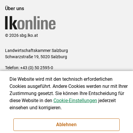
Über uns
© 2026 sbg.lko.at
Landwirtschaftskammer Salzburg
Schwarzstraße 19, 5020 Salzburg
Telefon: +43 (0) 50 2595-0
E-Mail:
office@lk-salzburg.at
Die Website wird mit den technisch erforderlichen
Impressum
|
Kontakt
|
Datenschutzerklärung
|
Barrierefreiheit
|
Cookies ausgeführt. Andere Cookies werden nur mit Ihrer
Cookie-Einstellungen
Zustimmung gesetzt. Sie können Ihre Entscheidung für
diese Website in den
Cookie-Einstellungen
jederzeit
einsehen und korrigieren.
NEWSLETTER
Ablehnen