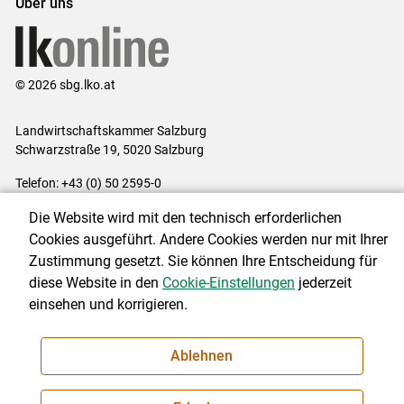
Über uns
© 2026 sbg.lko.at
Landwirtschaftskammer Salzburg
Schwarzstraße 19, 5020 Salzburg
Telefon: +43 (0) 50 2595-0
E-Mail:
office@lk-salzburg.at
Die Website wird mit den technisch erforderlichen
Impressum
|
Kontakt
|
Datenschutzerklärung
|
Barrierefreiheit
|
Cookies ausgeführt. Andere Cookies werden nur mit Ihrer
Cookie-Einstellungen
Zustimmung gesetzt. Sie können Ihre Entscheidung für
diese Website in den
Cookie-Einstellungen
jederzeit
einsehen und korrigieren.
NEWSLETTER
Ablehnen