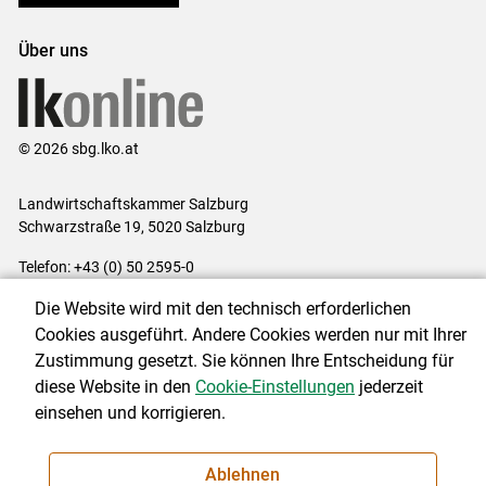
Über uns
© 2026 sbg.lko.at
Landwirtschaftskammer Salzburg
Schwarzstraße 19, 5020 Salzburg
Telefon: +43 (0) 50 2595-0
E-Mail:
office@lk-salzburg.at
Die Website wird mit den technisch erforderlichen
Impressum
|
Kontakt
|
Datenschutzerklärung
|
Barrierefreiheit
|
Cookies ausgeführt. Andere Cookies werden nur mit Ihrer
Cookie-Einstellungen
Zustimmung gesetzt. Sie können Ihre Entscheidung für
diese Website in den
Cookie-Einstellungen
jederzeit
einsehen und korrigieren.
NEWSLETTER
Ablehnen