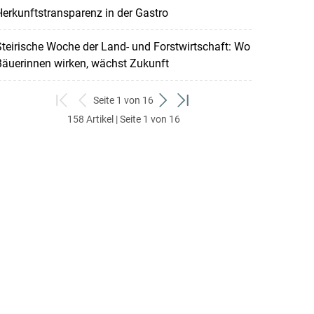
erkunftstransparenz in der Gastro
teirische Woche der Land- und Forstwirtschaft: Wo
Bäuerinnen wirken, wächst Zukunft
Seite 1 von 16
zum
zurück
weiter
zum
158 Artikel | Seite 1 von 16
ersten
zum
zum
letzten
Set
vorigen
nächsten
Set
Set
Set