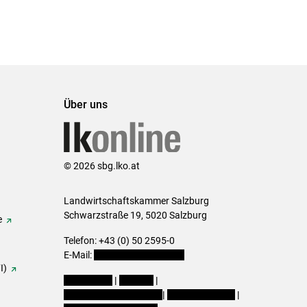
Über uns
© 2026 sbg.lko.at
Landwirtschaftskammer Salzburg
Schwarzstraße 19, 5020 Salzburg
e
Telefon: +43 (0) 50 2595-0
E-Mail:
office@lk-salzburg.at
I)
Impressum
|
Kontakt
|
Datenschutzerklärung
|
Barrierefreiheit
|