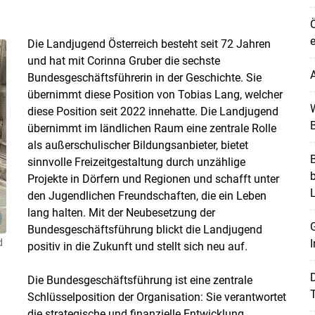
Ö
e
Die Landjugend Österreich besteht seit 72 Jahren
und hat mit Corinna Gruber die sechste
A
Bundesgeschäftsführerin in der Geschichte. Sie
übernimmt diese Position von Tobias Lang, welcher
W
diese Position seit 2022 innehatte. Die Landjugend
B
übernimmt im ländlichen Raum eine zentrale Rolle
als außerschulischer Bildungsanbieter, bietet
B
Skip to main content
sinnvolle Freizeitgestaltung durch unzählige
Projekte in Dörfern und Regionen und schafft unter
den Jugendlichen Freundschaften, die ein Leben
lang halten. Mit der Neubesetzung der
G
Bundesgeschäftsführung blickt die Landjugend
d
I
positiv in die Zukunft und stellt sich neu auf.
Die Bundesgeschäftsführung ist eine zentrale
T
Schlüsselposition der Organisation: Sie verantwortet
die strategische und finanzielle Entwicklung,