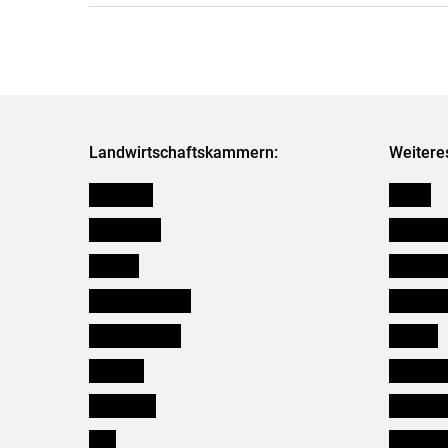
Landwirtschaftskammern:
Weitere
Österreich
Presse
Burgenland
Bezirksb
Kärnten
Mitarbeit
Niederösterreich
Salzburg
Oberösterreich
Karriere
Salzburg
Verbänd
Steiermark
Kleinanz
Tirol
Wildökol