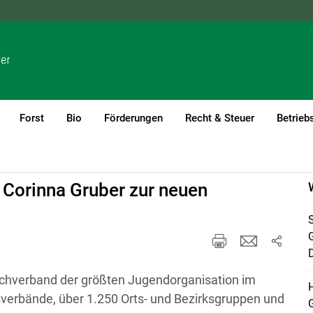
NÖ
OÖ
SBG
STMK
TIROL
VBG
WIEN
Forst
Bio
Förderungen
Recht & Steuer
Betrieb
 Corinna Gruber zur neuen
S
D
achverband der größten Jugendorganisation im
H
verbände, über 1.250 Orts- und Bezirksgruppen und