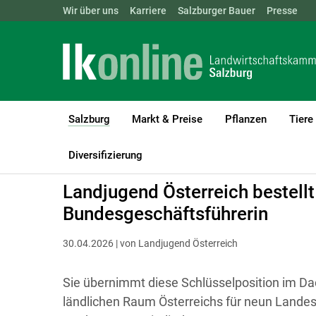
Landwirtschaftskammern:
Wir über uns
Karriere
Salzburger Bauer
ÖSTERREICH
BGLD
Presse
KTN
Salzburg
Markt & Preise
Pflanzen
Tiere
(current)1
LK Salzburg
Salzburg
Diversifizierung
Landjugend Österreich bestellt
Bundesgeschäftsführerin
30.04.2026 | von Landjugend Österreich
Sie übernimmt diese Schlüsselposition im D
ländlichen Raum Österreichs für neun Landes