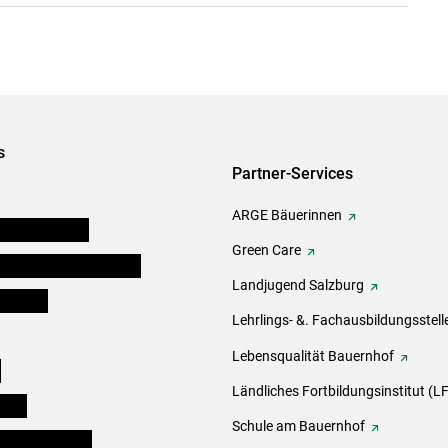
s
Partner-Services
ARGE Bäuerinnen
auernkammern
Green Care
erinnen und Mitarbeiter
Landjugend Salzburg
er Bauer
Lehrlings- &. Fachausbildungsstell
Lebensqualität Bauernhof
e
Ländliches Fortbildungsinstitut (LF
eigen
Schule am Bauernhof
ogisches Forum