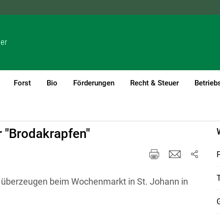
NÖ
OÖ
SBG
STMK
TIROL
VBG
WIEN
Forst
Bio
Förderungen
Recht & Steuer
Betrieb
er "Brodakrapfen"
P
T
ot überzeugen beim Wochenmarkt in St. Johann in
G