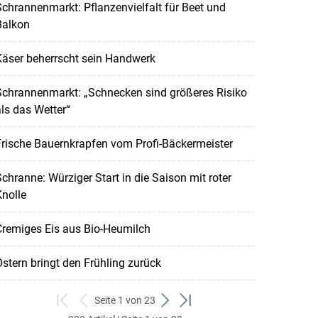
chrannenmarkt: Pflanzenvielfalt für Beet und
Balkon
Käser beherrscht sein Handwerk
Schrannenmarkt: „Schnecken sind größeres Risiko
ls das Wetter“
rische Bauernkrapfen vom Profi-Bäckermeister
chranne: Würziger Start in die Saison mit roter
nolle
Cremiges Eis aus Bio-Heumilch
stern bringt den Frühling zurück
Seite 1 von 23
zum
zurück
weiter
zum