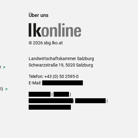
Über uns
© 2026 sbg.lko.at
Landwirtschaftskammer Salzburg
Schwarzstraße 19, 5020 Salzburg
e
Telefon: +43 (0) 50 2595-0
E-Mail:
office@lk-salzburg.at
I)
Impressum
|
Kontakt
|
Datenschutzerklärung
|
Barrierefreiheit
|
Cookie-Einstellungen