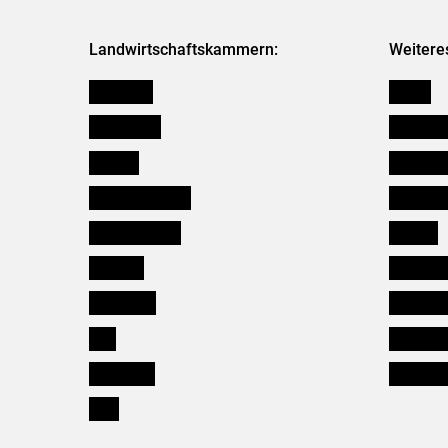
Landwirtschaftskammern:
Weitere
Österreich
Presse
Burgenland
Bezirksb
Kärnten
Mitarbeit
Niederösterreich
Salzburg
Oberösterreich
Karriere
Salzburg
Verbänd
Steiermark
Kleinanz
Tirol
Wildökol
Vorarlberg
Downloa
Wien