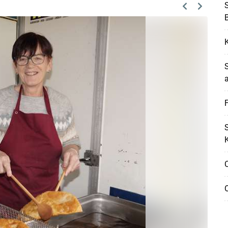
S
Previous
Next
a
F
S
K
O
Skip to main content