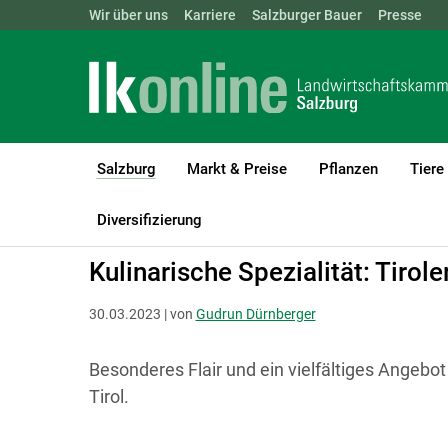
Landwirtschaftskammern:
Wir über uns
Karriere
Salzburger Bauer
ÖSTERREICH
BGLD
Presse
KTN
Salzburg
Markt & Preise
Pflanzen
Tiere
(current)1
LK Salzburg
Salzburg
Salzburger Bauer
Markttreff
Diversifizierung
Kulinarische Spezialität: Tirol
30.03.2023 | von
Gudrun Dürnberger
Besonderes Flair und ein vielfältiges Angeb
Tirol.