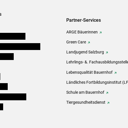
s
Partner-Services
ARGE Bäuerinnen
auernkammern
Green Care
erinnen und Mitarbeiter
Landjugend Salzburg
er Bauer
Lehrlings- &. Fachausbildungsstell
Lebensqualität Bauernhof
e
Ländliches Fortbildungsinstitut (LF
eigen
Schule am Bauernhof
ogisches Forum
Tiergesundheitsdienst
ds