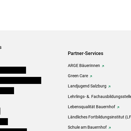
s
Partner-Services
ARGE Bäuerinnen
auernkammern
Green Care
erinnen und Mitarbeiter
Landjugend Salzburg
er Bauer
Lehrlings- &. Fachausbildungsstell
Lebensqualität Bauernhof
e
Ländliches Fortbildungsinstitut (LF
eigen
Schule am Bauernhof