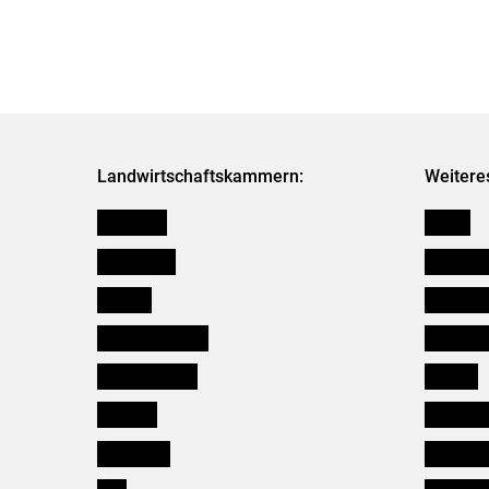
Landwirtschaftskammern:
Weitere
Österreich
Presse
Burgenland
Bezirksb
Kärnten
Mitarbeit
Niederösterreich
Salzburg
Oberösterreich
Karriere
Salzburg
Verbänd
Steiermark
Kleinanz