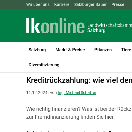
Landwirtschaftskammern:
Wir über uns
Karriere
Salzburger Bauer
ÖSTERREICH
BGLD
Presse
KTN
Salzburg
Markt & Preise
Pflanzen
Tiere
LK Salzburg
Betriebsführung
Finanzierung, Kredite, Schulden
Diversifizierung
Kreditrückzahlung: wie viel de
11.12.2024 | von
Ing. Michael Schaffer
Wie richtig finanzieren? Was ist bei der Rück
zur Fremdfinanzierung finden Sie hier.