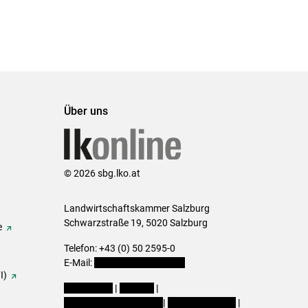
Über uns
© 2026 sbg.lko.at
Landwirtschaftskammer Salzburg
Schwarzstraße 19, 5020 Salzburg
e
Telefon: +43 (0) 50 2595-0
E-Mail:
office@lk-salzburg.at
I)
Impressum
|
Kontakt
|
Datenschutzerklärung
|
Barrierefreiheit
|