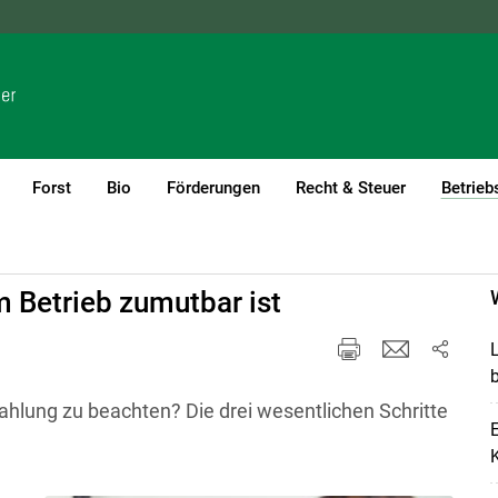
NÖ
OÖ
SBG
STMK
TIROL
VBG
WIEN
Forst
Bio
Förderungen
Recht & Steuer
Betrieb
m Betrieb zumutbar ist
L
b
zahlung zu beachten? Die drei wesentlichen Schritte
K