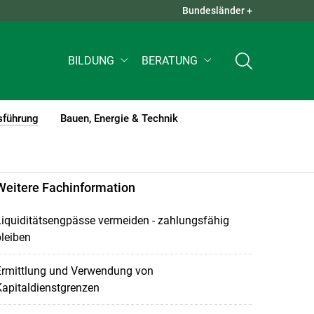
Bundesländer +
QUICK LINKS +
BILDUNG
BERATUNG
sführung
Bauen, Energie & Technik
(current)1
Weitere Fachinformation
iquiditätsengpässe vermeiden - zahlungsfähig
leiben
Ermittlung und Verwendung von
apitaldienstgrenzen