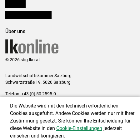
lk Planbau
Bezirksbauernkammern
Über uns
© 2026 sbg.lko.at
Landwirtschaftskammer Salzburg
Schwarzstraße 19, 5020 Salzburg
Telefon: +43 (0) 50 2595-0
E-Mail:
office@lk-salzburg.at
Die Website wird mit den technisch erforderlichen
Impressum
|
Kontakt
|
Datenschutzerklärung
|
Barrierefreiheit
|
Cookies ausgeführt. Andere Cookies werden nur mit Ihrer
Cookie-Einstellungen
Zustimmung gesetzt. Sie können Ihre Entscheidung für
diese Website in den
Cookie-Einstellungen
jederzeit
einsehen und korrigieren.