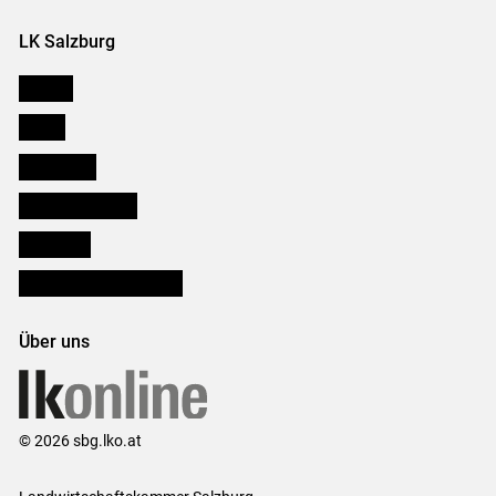
LK Salzburg
Karriere
Presse
Downloads
Salzburger Bauer
lk Planbau
Bezirksbauernkammern
Über uns
© 2026 sbg.lko.at