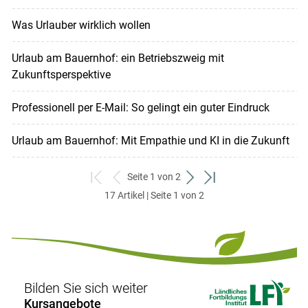
Was Urlauber wirklich wollen
Urlaub am Bauernhof: ein Betriebszweig mit
Zukunftsperspektive
Professionell per E-Mail: So gelingt ein guter Eindruck
Urlaub am Bauernhof: Mit Empathie und KI in die Zukunft
Seite 1 von 2
zum
zurück
weiter
zum
17 Artikel | Seite 1 von 2
ersten
zum
zum
letzten
Set
vorigen
nächsten
Set
Set
Set
Bilden Sie sich weiter
Kursangebote