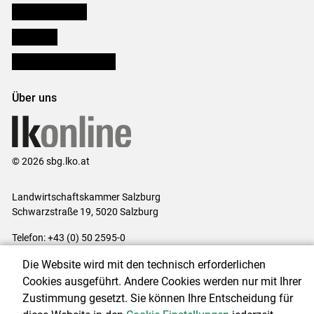
Salzburger Bauer
lk Planbau
Bezirksbauernkammern
Über uns
© 2026 sbg.lko.at
Landwirtschaftskammer Salzburg
Schwarzstraße 19, 5020 Salzburg
Telefon: +43 (0) 50 2595-0
E-Mail:
office@lk-salzburg.at
Die Website wird mit den technisch erforderlichen
Impressum
|
Kontakt
|
Datenschutzerklärung
|
Barrierefreiheit
|
Cookies ausgeführt. Andere Cookies werden nur mit Ihrer
Cookie-Einstellungen
Zustimmung gesetzt. Sie können Ihre Entscheidung für