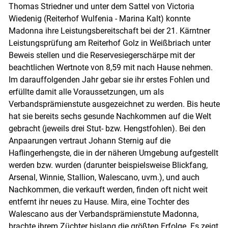
Thomas Striedner und unter dem Sattel von Victoria
Wiedenig (Reiterhof Wulfenia - Marina Kalt) konnte
Madonna ihre Leistungsbereitschaft bei der 21. Kärntner
Leistungsprüfung am Reiterhof Golz in Weißbriach unter
Beweis stellen und die Reservesiegerschärpe mit der
beachtlichen Wertnote von 8,59 mit nach Hause nehmen.
Im darauffolgenden Jahr gebar sie ihr erstes Fohlen und
erfüllte damit alle Voraussetzungen, um als
Verbandsprämienstute ausgezeichnet zu werden. Bis heute
hat sie bereits sechs gesunde Nachkommen auf die Welt
gebracht (jeweils drei Stut- bzw. Hengstfohlen). Bei den
Anpaarungen vertraut Johann Sternig auf die
Haflingerhengste, die in der näheren Umgebung aufgestellt
werden bzw. wurden (darunter beispielsweise Blickfang,
Arsenal, Winnie, Stallion, Walescano, uvm.), und auch
Nachkommen, die verkauft werden, finden oft nicht weit
entfernt ihr neues zu Hause. Mira, eine Tochter des
Walescano aus der Verbandsprämienstute Madonna,
brachte ihrem Züchter bislang die größten Erfolge. Es zeigt