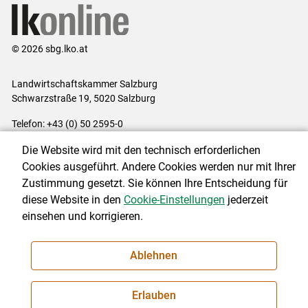
© 2026 sbg.lko.at
Landwirtschaftskammer Salzburg
Schwarzstraße 19, 5020 Salzburg
Telefon: +43 (0) 50 2595-0
E-Mail:
office@lk-salzburg.at
Die Website wird mit den technisch erforderlichen
Impressum
|
Kontakt
|
Datenschutzerklärung
|
Barrierefreiheit
|
Cookies ausgeführt. Andere Cookies werden nur mit Ihrer
Cookie-Einstellungen
Zustimmung gesetzt. Sie können Ihre Entscheidung für
diese Website in den
Cookie-Einstellungen
jederzeit
einsehen und korrigieren.
NEWSLETTER
Ablehnen
Erlauben