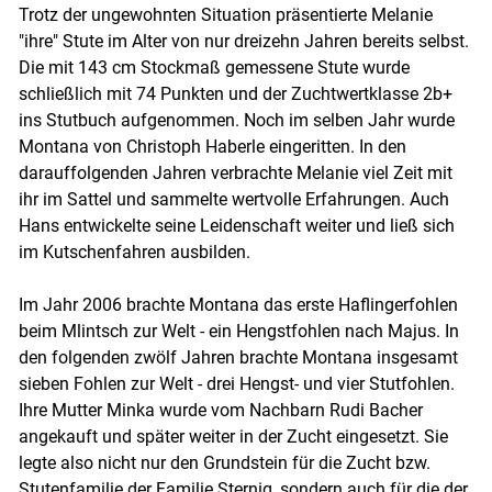
Trotz der ungewohnten Situation präsentierte Melanie
"ihre" Stute im Alter von nur dreizehn Jahren bereits selbst.
Die mit 143 cm Stockmaß gemessene Stute wurde
schließlich mit 74 Punkten und der Zuchtwertklasse 2b+
ins Stutbuch aufgenommen. Noch im selben Jahr wurde
Montana von Christoph Haberle eingeritten. In den
darauffolgenden Jahren verbrachte Melanie viel Zeit mit
ihr im Sattel und sammelte wertvolle Erfahrungen. Auch
Hans entwickelte seine Leidenschaft weiter und ließ sich
im Kutschenfahren ausbilden.
Skip to main content
Im Jahr 2006 brachte Montana das erste Haflingerfohlen
beim Mlintsch zur Welt - ein Hengstfohlen nach Majus. In
den folgenden zwölf Jahren brachte Montana insgesamt
sieben Fohlen zur Welt - drei Hengst- und vier Stutfohlen.
Ihre Mutter Minka wurde vom Nachbarn Rudi Bacher
angekauft und später weiter in der Zucht eingesetzt. Sie
legte also nicht nur den Grundstein für die Zucht bzw.
Stutenfamilie der Familie Sternig, sondern auch für die der