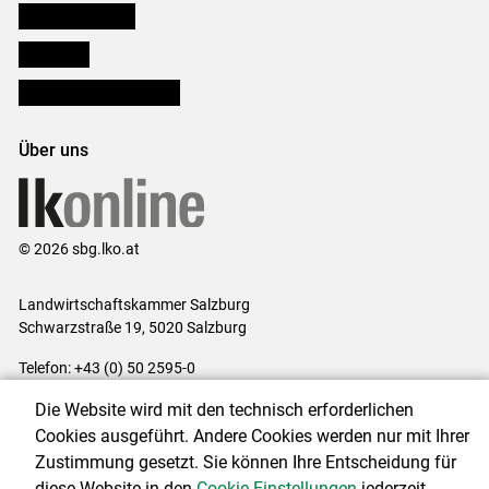
Salzburger Bauer
lk Planbau
Bezirksbauernkammern
Über uns
© 2026 sbg.lko.at
Landwirtschaftskammer Salzburg
Schwarzstraße 19, 5020 Salzburg
Telefon: +43 (0) 50 2595-0
E-Mail:
office@lk-salzburg.at
Die Website wird mit den technisch erforderlichen
Impressum
|
Kontakt
|
Datenschutzerklärung
|
Barrierefreiheit
|
Cookies ausgeführt. Andere Cookies werden nur mit Ihrer
Cookie-Einstellungen
Zustimmung gesetzt. Sie können Ihre Entscheidung für
diese Website in den
Cookie-Einstellungen
jederzeit