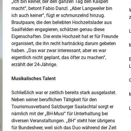
„Ich bin keiner, der den ganzen Tag den Kasperl
macht“, betont Fabio Danzl. „Aber Langweiler bin
ich auch keiner“, fügt er schmunzelnd hinzug.
Brautpaare, die den beliebten Hochzeitslader aus
Saalfelden engagieren, schätzen genau diese
L
Eigenschaften. Die erste Hochzeit hat er für Freunde
organisiert, die ihn recht hartnäckig darum gebeten
M
haben. „Das war zwar interessant, aber es war
eigentlich nicht geplant, das öfter zu machen“,
B
erzählt der 24-Jährige.
Musikalisches Talent
G
Schließlich war er zeitlich bereits stark ausgelastet.
M
Neben seiner beruflichen Tätigkeit für den
Tourismusverband Salzburger Saalachtal sorgt er
nämlich mit der „BH-Musi“ für Unterhaltung bei
Skip to main content
diversen Veranstaltungen. „BH“ steht hier übrigens
für Bundesheer, weil sich das Duo während der Zeit