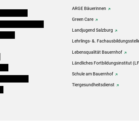
ARGE Bäuerinnen
auernkammern
Green Care
erinnen und Mitarbeiter
Landjugend Salzburg
er Bauer
Lehrlings- &. Fachausbildungsstell
Lebensqualität Bauernhof
e
Ländliches Fortbildungsinstitut (LF
eigen
Schule am Bauernhof
ogisches Forum
Tiergesundheitsdienst
ds