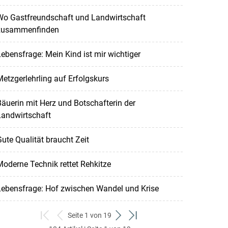
Wo Gastfreundschaft und Landwirtschaft
zusammenfinden
ebensfrage: Mein Kind ist mir wichtiger
etzgerlehrling auf Erfolgskurs
äuerin mit Herz und Botschafterin der
Landwirtschaft
ute Qualität braucht Zeit
oderne Technik rettet Rehkitze
Lebensfrage: Hof zwischen Wandel und Krise
Seite 1 von 19
zum
zurück
weiter
zum