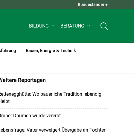
Bundesländer +
QUICK LINKS +
BILDUNG
BERATUNG
sführung
Bauen, Energie & Technik
Weitere Reportagen
ettenegghütte: Wo bäuerliche Tradition lebendig
leibt
Grüner Daumen wurde vererbt
ebensfrage: Vater verweigert Übergabe an Töchter