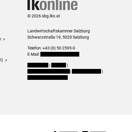
© 2026 sbg.lko.at
Landwirtschaftskammer Salzburg
Schwarzstraße 19, 5020 Salzburg
e
Telefon: +43 (0) 50 2595-0
E-Mail:
office@lk-salzburg.at
I)
Impressum
|
Kontakt
|
Datenschutzerklärung
|
Barrierefreiheit
|
Cookie-Einstellungen