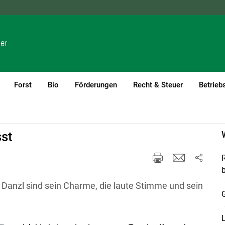
NÖ
OÖ
SBG
STMK
TIROL
VBG
WIEN
Forst
Bio
Förderungen
Recht & Steuer
Betrieb
sst
R
b
Danzl sind sein Charme, die laute Stimme und sein
L