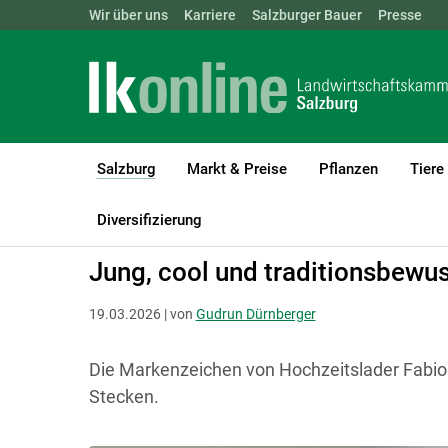
Landwirtschaftskammern:
Wir über uns
Karriere
Salzburger Bauer
ÖSTERREICH
BGLD
Presse
KTN
Salzburg
Markt & Preise
Pflanzen
Tiere
(current)1
LK Salzburg
Salzburg
Salzburger Bauer
Menschen am Land
Diversifizierung
Jung, cool und traditionsbewu
19.03.2026 | von
Gudrun Dürnberger
Die Markenzeichen von Hochzeitslader Fabio 
Stecken.