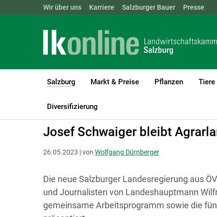
Landwirtschaftskammern:
Wir über uns
Karriere
Salzburger Bauer
ÖSTERREICH
BGLD
Presse
KTN
Salzburg
Markt & Preise
Pflanzen
Tiere
(current)1
LK Salzburg
Salzburg
Aktuelles
Diversifizierung
Josef Schwaiger bleibt Agrarla
26.05.2023 | von
Wolfgang Dürnberger
Die neue Salzburger Landesregierung aus ÖV
und Journalisten von Landeshauptmann Wilf
gemeinsame Arbeitsprogramm sowie die fünf