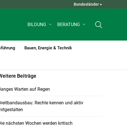
Bundesländer +
QUICK LINKS +
BILDUNG
BERATUNG
sführung
Bauen, Energie & Technik
Weitere Beiträge
Banges Warten auf Regen
Breitbandausbau: Rechte kennen und aktiv
itgestalten
Die nächsten Wochen werden kritisch