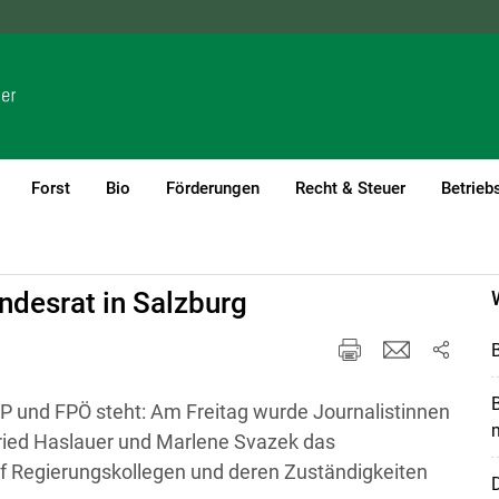
NÖ
OÖ
SBG
STMK
TIROL
VBG
WIEN
Forst
Bio
Förderungen
Recht & Steuer
Betrieb
ndesrat in Salzburg
P und FPÖ steht: Am Freitag wurde Journalistinnen
m
ried Haslauer und Marlene Svazek das
 Regierungskollegen und deren Zuständigkeiten