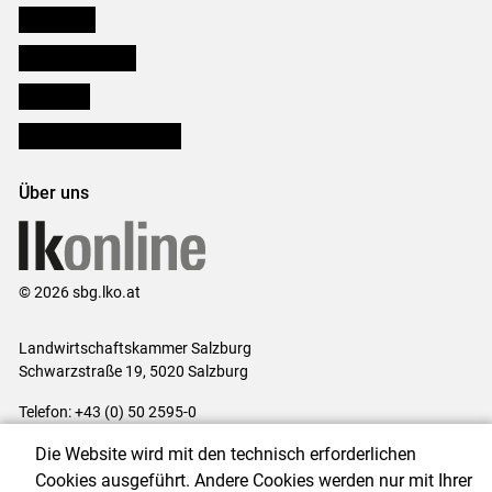
Downloads
Salzburger Bauer
lk Planbau
Bezirksbauernkammern
Über uns
© 2026 sbg.lko.at
Landwirtschaftskammer Salzburg
Schwarzstraße 19, 5020 Salzburg
Telefon: +43 (0) 50 2595-0
E-Mail:
office@lk-salzburg.at
Die Website wird mit den technisch erforderlichen
Impressum
|
Kontakt
|
Datenschutzerklärung
|
Barrierefreiheit
|
Cookies ausgeführt. Andere Cookies werden nur mit Ihrer