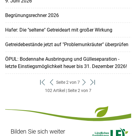
9. Juni 2026
Begrünungsrechner 2026
Hafer: Die "seltene" Getreideart mit großer Wirkung
Getreidebestände jetzt auf "Problemunkräuter" überprüfen
ÖPUL: Bodennahe Ausbringung und Gülleseparation -
letzte Einstiegsmöglichkeit heuer bis 31. Dezember 2026!
Seite 2 von 7
zum
zurück
weiter
zum
102 Artikel | Seite 2 von 7
ersten
zum
zum
letzten
Set
vorigen
nächsten
Set
Set
Set
Bilden Sie sich weiter