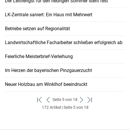
Der Leithengst für den heurigen Sommer steht fest
LK-Zentrale saniert: Ein Haus mit Mehrwert
Betriebe setzen auf Regionalität
Landwirtschaftliche Facharbeiter schließen erfolgreich ab
Feierliche Meisterbrief-Verleihung
Im Herzen der bayerischen Pinzgauerzucht
Neuer Holzbau am Winklhof beeindruckt
Seite 5 von 18
zum
zurück
weiter
zum
172 Artikel | Seite 5 von 18
ersten
zum
zum
letzten
Set
vorigen
nächsten
Set
Set
Set