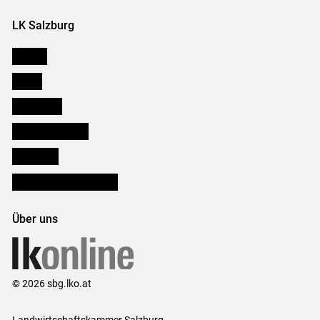
LK Salzburg
Karriere
Presse
Downloads
Salzburger Bauer
lk Planbau
Bezirksbauernkammern
Über uns
© 2026 sbg.lko.at
Landwirtschaftskammer Salzburg