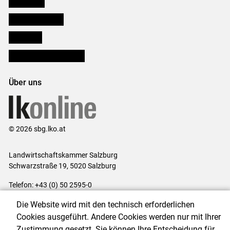
Downloads
Salzburger Bauer
lk Planbau
Bezirksbauernkammern
Über uns
© 2026 sbg.lko.at
Landwirtschaftskammer Salzburg
Schwarzstraße 19, 5020 Salzburg
Telefon: +43 (0) 50 2595-0
E-Mail:
office@lk-salzburg.at
Die Website wird mit den technisch erforderlichen
Impressum
|
Kontakt
|
Datenschutzerklärung
|
Barrierefreiheit
|
Cookies ausgeführt. Andere Cookies werden nur mit Ihrer
Cookie-Einstellungen
Zustimmung gesetzt. Sie können Ihre Entscheidung für