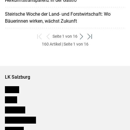
Herkunftstransparenz in der Gastro
Steirische Woche der Land- und Forstwirtschaft: Wo
Bäuerinnen wirken, wächst Zukunft
Seite 1 von 16
zum
zurück
weiter
zum
160 Artikel | Seite 1 von 16
ersten
zum
zum
letzten
Set
vorigen
nächsten
Set
Set
Set
LK Salzburg
Karriere
Presse
Downloads
Salzburger Bauer
lk Planbau