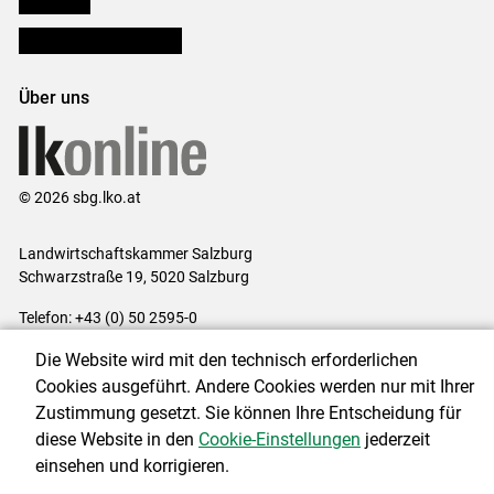
Bezirksbauernkammern
Über uns
© 2026 sbg.lko.at
Landwirtschaftskammer Salzburg
Schwarzstraße 19, 5020 Salzburg
Telefon: +43 (0) 50 2595-0
E-Mail:
office@lk-salzburg.at
Die Website wird mit den technisch erforderlichen
Impressum
|
Kontakt
|
Datenschutzerklärung
|
Barrierefreiheit
|
Cookies ausgeführt. Andere Cookies werden nur mit Ihrer
Cookie-Einstellungen
Zustimmung gesetzt. Sie können Ihre Entscheidung für
diese Website in den
Cookie-Einstellungen
jederzeit
einsehen und korrigieren.