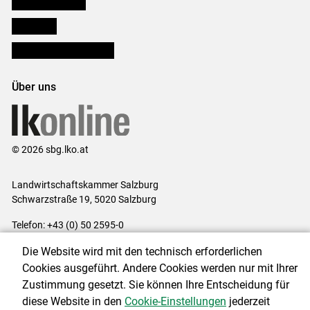
Salzburger Bauer
lk Planbau
Bezirksbauernkammern
Über uns
© 2026 sbg.lko.at
Landwirtschaftskammer Salzburg
Schwarzstraße 19, 5020 Salzburg
Telefon: +43 (0) 50 2595-0
E-Mail:
office@lk-salzburg.at
Die Website wird mit den technisch erforderlichen
Impressum
|
Kontakt
|
Datenschutzerklärung
|
Barrierefreiheit
|
Cookies ausgeführt. Andere Cookies werden nur mit Ihrer
Cookie-Einstellungen
Zustimmung gesetzt. Sie können Ihre Entscheidung für
diese Website in den
Cookie-Einstellungen
jederzeit