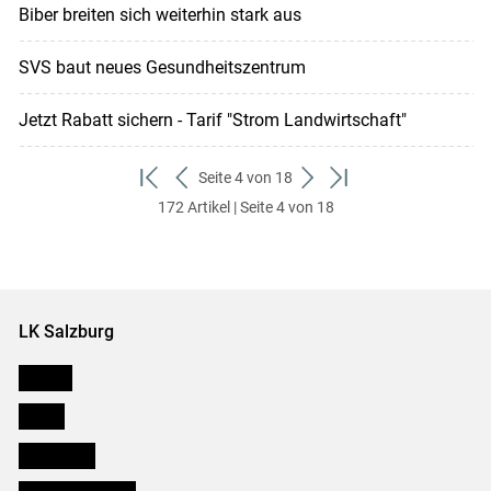
Biber breiten sich weiterhin stark aus
SVS baut neues Gesundheitszentrum
Jetzt Rabatt sichern - Tarif "Strom Landwirtschaft"
Seite 4 von 18
zum
zurück
weiter
zum
172 Artikel | Seite 4 von 18
ersten
zum
zum
letzten
Set
vorigen
nächsten
Set
Set
Set
LK Salzburg
Karriere
Presse
Downloads