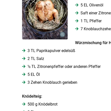
5 EL Olivenöl
Saft einer Zitrone
1 TL Pfeffer
7 Knoblauchzehe
Würzmischung für 
3 TL Paprikapulver edelsüß
2 TL Salz
½ TL Zitronenpfeffer oder anderen Pfeffer
5 EL Öl
3 Zehen Knoblauch gerieben
Knödelteig:
500 g Knödelbrot