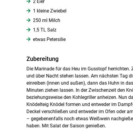
2 Eier
1 kleine Zwiebel
250 ml Milch
1,5 TL Salz
etwas Petersilie
Zubereitung
Die Marinade für das Heu im Gusstopf herrichten. 
und über Nacht stehen lassen. Am nächsten Tag
einreiben (innen und außen), dann das Huhn in da
Minuten ziehen lassen. In der Zwischenzeit den Kn
beziehungsweise den Kohlegriller anheizen. Nun da
Knödelteig Knödel formen und entweder im Dampfg
Deckel verschließen und entweder im Ofen oder am K
– gegebenenfalls noch etwas Weißwein nachgießen
haben. Mit Salat der Saison genießen.