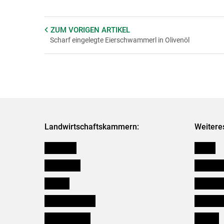
ZUM VORIGEN
ARTIKEL
Scharf eingelegte Eierschwammerl in Olivenöl
Landwirtschaftskammern:
Weitere
Österreich
Presse
Burgenland
Bezirksb
Kärnten
Mitarbeit
Niederösterreich
Salzburg
Oberösterreich
Karriere