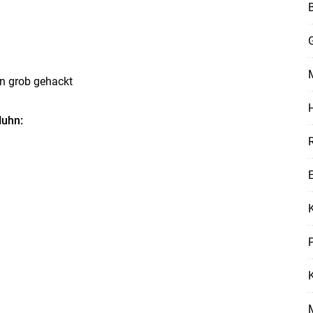
G
n grob gehackt
Skip to main content
Huhn:
E
K
P
M