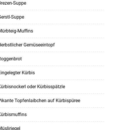
Brezen-Suppe
erstl-Suppe
Mürbteig-Muffins
Herbstlicher Gemüseeintopf
Roggenbrot
ingelegter Kürbis
ürbisnockerl oder Kürbisspätzle
ikante Topfenlaibchen auf Kürbispüree
Kürbismuffins
üsliriegel