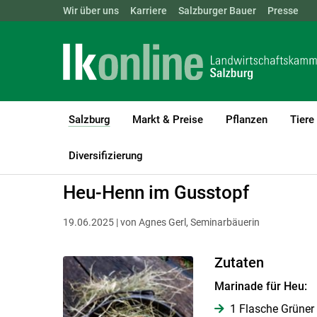
Landwirtschaftskammern:
Wir über uns
Karriere
Salzburger Bauer
ÖSTERREICH
BGLD
Presse
KTN
Salzburg
Markt & Preise
Pflanzen
Tiere
(current)1
LK Salzburg
Salzburg
Salzburger Bauer
Rezepte
Diversifizierung
Heu-Henn im Gusstopf
19.06.2025 | von Agnes Gerl, Seminarbäuerin
Zutaten
Marinade für Heu:
1 Flasche Grüner 