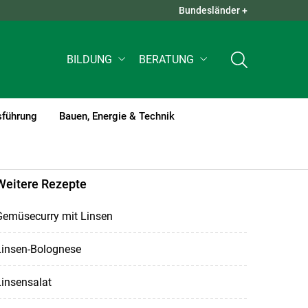
Bundesländer +
QUICK LINKS +
BILDUNG
BERATUNG
sführung
Bauen, Energie & Technik
Weitere Rezepte
Gemüsecurry mit Linsen
Linsen-Bolognese
insensalat