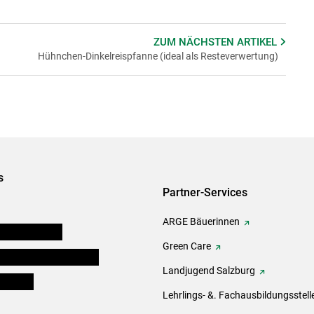
ZUM NÄCHSTEN
ARTIKEL
Hühnchen-Dinkelreispfanne (ideal als Resteverwertung)
s
Partner-Services
ARGE Bäuerinnen
auernkammern
Green Care
erinnen und Mitarbeiter
Landjugend Salzburg
er Bauer
Lehrlings- &. Fachausbildungsstell