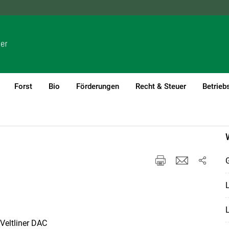
NÖ
OÖ
SBG
STMK
TIROL
VBG
WIEN
Forst
Bio
Förderungen
Recht & Steuer
Betrieb
L
Veltliner DAC