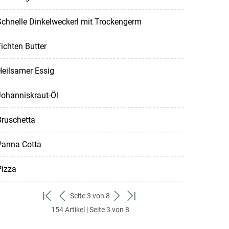
chnelle Dinkelweckerl mit Trockengerm
ichten Butter
Heilsamer Essig
Johanniskraut-Öl
Bruschetta
Panna Cotta
Pizza
Seite 3 von 8
zum
zurück
weiter
zum
154 Artikel | Seite 3 von 8
ersten
zum
zum
letzten
Set
vorigen
nächsten
Set