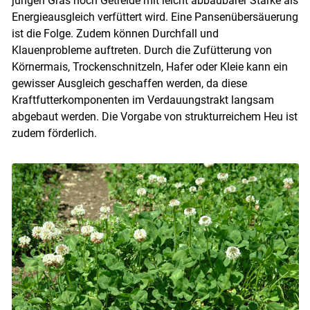
jungen Gras noch Getreide mit leicht abbaubarer Stärke als
Energieausgleich verfüttert wird. Eine Pansenübersäuerung
ist die Folge. Zudem können Durchfall und
Klauenprobleme auftreten. Durch die Zufütterung von
Körnermais, Trockenschnitzeln, Hafer oder Kleie kann ein
gewisser Ausgleich geschaffen werden, da diese
Skip to main content
Kraftfutterkomponenten im Verdauungstrakt langsam
abgebaut werden. Die Vorgabe von strukturreichem Heu ist
zudem förderlich.