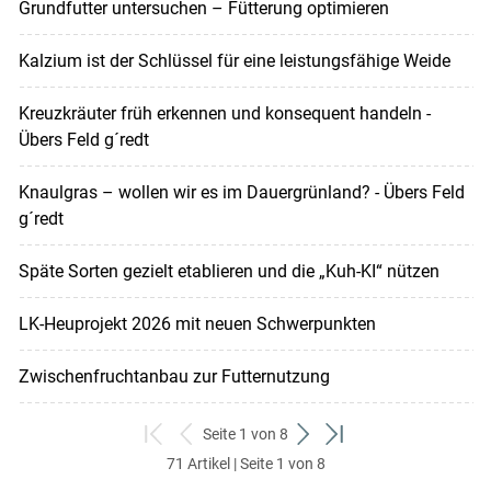
Grundfutter untersuchen – Fütterung optimieren
Kalzium ist der Schlüssel für eine leistungsfähige Weide
Kreuzkräuter früh erkennen und konsequent handeln -
Übers Feld g´redt
Knaulgras – wollen wir es im Dauergrünland? - Übers Feld
g´redt
Späte Sorten gezielt etablieren und die „Kuh-KI“ nützen
LK-Heuprojekt 2026 mit neuen Schwerpunkten
Zwischenfruchtanbau zur Futternutzung
Seite 1 von 8
zum
zurück
weiter
zum
71 Artikel | Seite 1 von 8
ersten
zum
zum
letzten