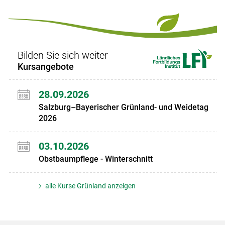
Set
vorigen
nächsten
Set
Set
Set
Bilden Sie sich weiter
Kursangebote
28.09.2026
Salzburg–Bayerischer Grünland- und Weidetag
2026
03.10.2026
Obstbaumpflege - Winterschnitt
alle Kurse Grünland anzeigen