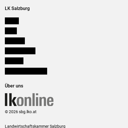
LK Salzburg
Karriere
Presse
Downloads
Salzburger Bauer
lk Planbau
Bezirksbauernkammern
Über uns
© 2026 sbg.lko.at
Landwirtschaftskammer Salzburg