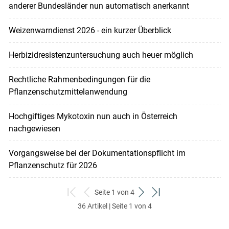
anderer Bundesländer nun automatisch anerkannt
Weizenwarndienst 2026 - ein kurzer Überblick
Herbizidresistenzuntersuchung auch heuer möglich
Rechtliche Rahmenbedingungen für die
Pflanzenschutzmittelanwendung
Hochgiftiges Mykotoxin nun auch in Österreich
nachgewiesen
Vorgangsweise bei der Dokumentationspflicht im
Pflanzenschutz für 2026
Seite 1 von 4
zum
zurück
weiter
zum
36 Artikel | Seite 1 von 4
ersten
zum
zum
letzten
Set
vorigen
nächsten
Set