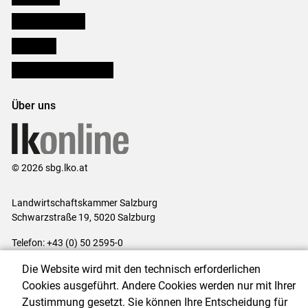
Salzburger Bauer
lk Planbau
Bezirksbauernkammern
Über uns
© 2026 sbg.lko.at
Landwirtschaftskammer Salzburg
Schwarzstraße 19, 5020 Salzburg
Telefon: +43 (0) 50 2595-0
E-Mail:
office@lk-salzburg.at
Die Website wird mit den technisch erforderlichen
Impressum
|
Kontakt
|
Datenschutzerklärung
|
Barrierefreiheit
|
Cookies ausgeführt. Andere Cookies werden nur mit Ihrer
Cookie-Einstellungen
Zustimmung gesetzt. Sie können Ihre Entscheidung für