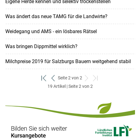
Eigene Herde kennen und selektiv trockenstellen
Was ändert das neue TAMG für die Landwirte?
Weidegang und AMS - ein lösbares Rätsel
Was bringen Dippmittel wirklich?
Milchpreise 2019 für Salzburgs Bauern weitgehend stabil
Seite 2 von 2
zum
zurück
weiter
zum
19 Artikel | Seite 2 von 2
ersten
zum
zum
letzten
Set
vorigen
nächsten
Set
Set
Set
Bilden Sie sich weiter
Kursangebote