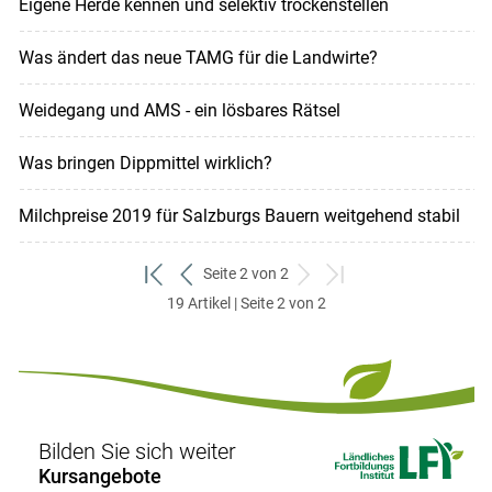
Eigene Herde kennen und selektiv trockenstellen
Was ändert das neue TAMG für die Landwirte?
Weidegang und AMS - ein lösbares Rätsel
Was bringen Dippmittel wirklich?
Milchpreise 2019 für Salzburgs Bauern weitgehend stabil
Seite 2 von 2
zum
zurück
weiter
zum
19 Artikel | Seite 2 von 2
ersten
zum
zum
letzten
Set
vorigen
nächsten
Set
Set
Set
Bilden Sie sich weiter
Kursangebote