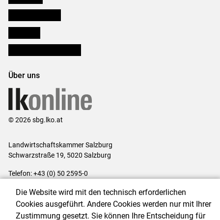
Salzburger Bauer
lk Planbau
Bezirksbauernkammern
Über uns
© 2026 sbg.lko.at
Landwirtschaftskammer Salzburg
Schwarzstraße 19, 5020 Salzburg
Telefon: +43 (0) 50 2595-0
E-Mail:
office@lk-salzburg.at
Die Website wird mit den technisch erforderlichen
Impressum
|
Kontakt
|
Datenschutzerklärung
|
Barrierefreiheit
|
Cookies ausgeführt. Andere Cookies werden nur mit Ihrer
Cookie-Einstellungen
Zustimmung gesetzt. Sie können Ihre Entscheidung für