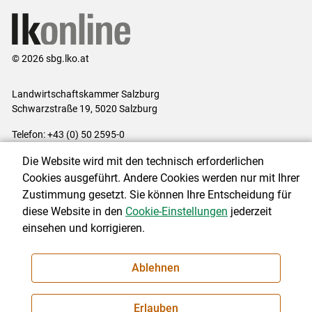
© 2026 sbg.lko.at
Landwirtschaftskammer Salzburg
Schwarzstraße 19, 5020 Salzburg
Telefon: +43 (0) 50 2595-0
E-Mail:
office@lk-salzburg.at
Die Website wird mit den technisch erforderlichen
Impressum
|
Kontakt
|
Datenschutzerklärung
|
Barrierefreiheit
|
Cookies ausgeführt. Andere Cookies werden nur mit Ihrer
Cookie-Einstellungen
Zustimmung gesetzt. Sie können Ihre Entscheidung für
diese Website in den
Cookie-Einstellungen
jederzeit
einsehen und korrigieren.
NEWSLETTER
Ablehnen
Erlauben