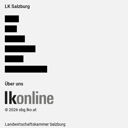
LK Salzburg
Karriere
Presse
Downloads
Salzburger Bauer
lk Planbau
Bezirksbauernkammern
Über uns
© 2026 sbg.lko.at
Landwirtschaftskammer Salzburg