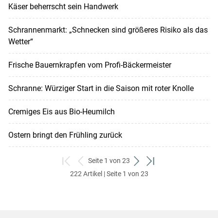
Käser beherrscht sein Handwerk
Schrannenmarkt: „Schnecken sind größeres Risiko als das
Wetter“
Frische Bauernkrapfen vom Profi-Bäckermeister
Schranne: Würziger Start in die Saison mit roter Knolle
Cremiges Eis aus Bio-Heumilch
Ostern bringt den Frühling zurück
Seite 1 von 23
zum
zurück
weiter
zum
222 Artikel | Seite 1 von 23
ersten
zum
zum
letzten
Set
vorigen
nächsten
Set
Set
Set