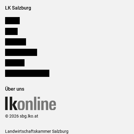
LK Salzburg
Karriere
Presse
Downloads
Salzburger Bauer
lk Planbau
Bezirksbauernkammern
Über uns
© 2026 sbg.lko.at
Landwirtschaftskammer Salzburg