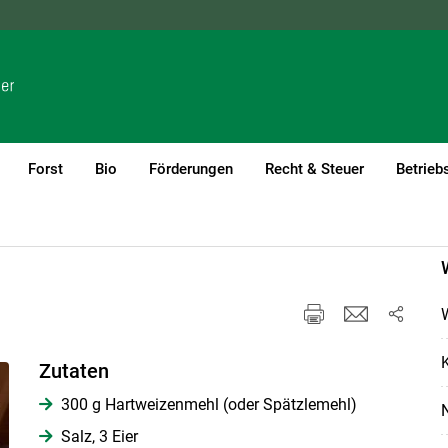
NÖ
OÖ
SBG
STMK
TIROL
VBG
WIEN
Forst
Bio
Förderungen
Recht & Steuer
Betrieb
K
Zutaten
300 g Hartweizenmehl (oder Spätzlemehl)
Salz, 3 Eier