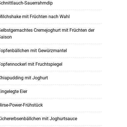
Schnittlauch-Sauerrahmdip
Milchshake mit Früchten nach Wahl
Selbstgemachtes Cremejoghurt mit Früchten der
Saison
Topfenbällchen mit Gewürzmantel
opfennockerl mit Fruchtspiegel
Chiapudding mit Joghurt
ingelegte Eier
Hirse-Power-Frühstück
Kichererbsenbällchen mit Joghurtsauce