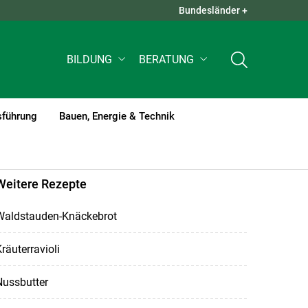
Bundesländer +
QUICK LINKS +
BILDUNG
BERATUNG
sführung
Bauen, Energie & Technik
Weitere Rezepte
Waldstauden-Knäckebrot
räuterravioli
Nussbutter