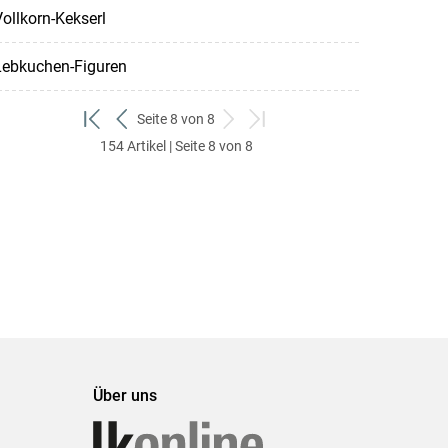
ollkorn-Kekserl
Lebkuchen-Figuren
Seite 8 von 8
zum
zurück
weiter
zum
154 Artikel | Seite 8 von 8
ersten
zum
zum
letzten
Set
vorigen
nächsten
Set
Set
Set
Über uns