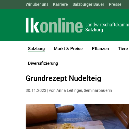
Landwirtschaftskammern:
Wir über uns
Karriere
Salzburger Bauer
ÖSTERREICH
BGLD
Presse
KTN
Salzburg
Markt & Preise
Pflanzen
Tiere
(current)1
LK Salzburg
Salzburg
Salzburger Bauer
Rezepte
Diversifizierung
Grundrezept Nudelteig
30.11.2023 | von Anna Leitinger, Seminarbäuerin