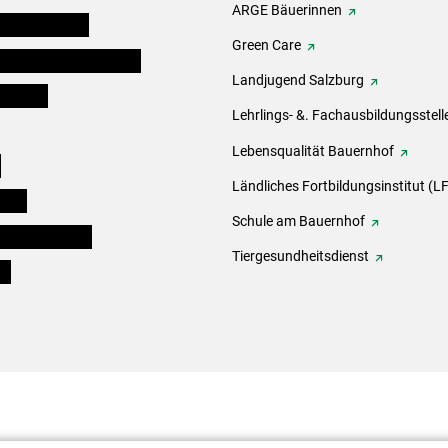
ARGE Bäuerinnen
auernkammern
Green Care
erinnen und Mitarbeiter
Landjugend Salzburg
er Bauer
Lehrlings- &. Fachausbildungsstell
Lebensqualität Bauernhof
e
Ländliches Fortbildungsinstitut (LF
eigen
Schule am Bauernhof
ogisches Forum
Tiergesundheitsdienst
ds