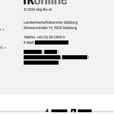
© 2026 sbg.lko.at
Landwirtschaftskammer Salzburg
Schwarzstraße 19, 5020 Salzburg
e
Telefon: +43 (0) 50 2595-0
E-Mail:
office@lk-salzburg.at
I)
Impressum
|
Kontakt
|
Datenschutzerklärung
|
Barrierefreiheit
|
Cookie-Einstellungen
Facebook
Youtube