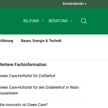
Bundesländer +
QUICK LINKS +
BILDUNG
BERATUNG
sführung
Bauen, Energie & Technik
Weitere Fachinformation
reen Care-Hoftafel für Zottlerhof
reen Care-Hoftafel für den Dödererhof in Wals-
Siezenheim
ie innovativ ist Green Care?