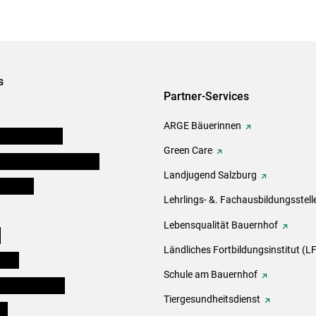
s
Partner-Services
ARGE Bäuerinnen
auernkammern
Green Care
erinnen und Mitarbeiter
Landjugend Salzburg
er Bauer
Lehrlings- &. Fachausbildungsstell
Lebensqualität Bauernhof
e
Ländliches Fortbildungsinstitut (LF
eigen
Schule am Bauernhof
ogisches Forum
Tiergesundheitsdienst
ds