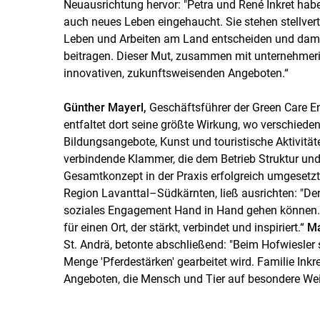
Neuausrichtung hervor: "Petra und René Inkret haben
auch neues Leben eingehaucht. Sie stehen stellver
Leben und Arbeiten am Land entscheiden und damit 
beitragen. Dieser Mut, zusammen mit unternehmeri
innovativen, zukunftsweisenden Angeboten.“
Günther Mayerl,
Geschäftsführer der Green Care E
entfaltet dort seine größte Wirkung, wo verschieden
Bildungsangebote, Kunst und touristische Aktivitä
verbindende Klammer, die dem Betrieb Struktur und R
Gesamtkonzept in der Praxis erfolgreich umgesetz
Region Lavanttal–Südkärnten, ließ ausrichten: "Der
soziales Engagement Hand in Hand gehen können. D
für einen Ort, der stärkt, verbindet und inspiriert.“
Ma
St. Andrä, betonte abschließend: "Beim Hofwiesler s
Menge 'Pferdestärken' gearbeitet wird. Familie Inkre
Angeboten, die Mensch und Tier auf besondere Wei