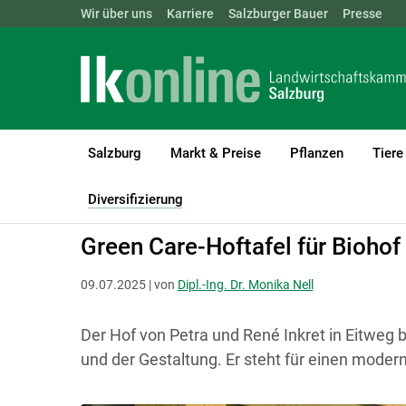
Landwirtschaftskammern:
Wir über uns
Karriere
Salzburger Bauer
ÖSTERREICH
BGLD
Presse
KTN
Salzburg
Markt & Preise
Pflanzen
Tiere
LK Salzburg
Diversifizierung
Green Care - Wo Menschen aufbl
Diversifizierung
(current)1
Green Care-Hoftafel für Biohof
09.07.2025 | von
Dipl.-Ing. Dr. Monika Nell
Der Hof von Petra und René Inkret in Eitweg b
und der Gestaltung. Er steht für einen moder