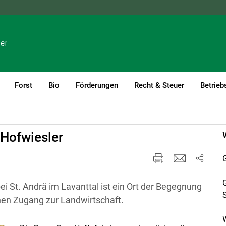
NÖ
OÖ
SBG
STMK
TIROL
VBG
WIEN
Forst
Bio
Förderungen
Recht & Steuer
Betrieb
ühen
 Hofwiesler
G
G
ei St. Andrä im Lavanttal ist ein Ort der Begegnung
nen Zugang zur Landwirtschaft.
W