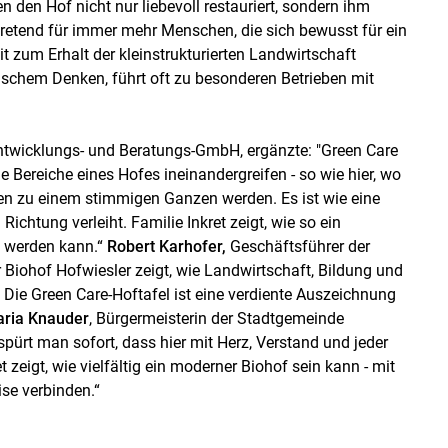
 den Hof nicht nur liebevoll restauriert, sondern ihm
tretend für immer mehr Menschen, die sich bewusst für ein
zum Erhalt der kleinstrukturierten Landwirtschaft
schem Denken, führt oft zu besonderen Betrieben mit
ntwicklungs- und Beratungs-GmbH, ergänzte: "Green Care
e Bereiche eines Hofes ineinandergreifen - so wie hier, wo
ten zu einem stimmigen Ganzen werden. Es ist wie eine
ichtung verleiht. Familie Inkret zeigt, wie so ein
t werden kann.“
Robert Karhofer,
Geschäftsführer der
 Biohof Hofwiesler zeigt, wie Landwirtschaft, Bildung und
ie Green Care-Hoftafel ist eine verdiente Auszeichnung
ria Knauder
, Bürgermeisterin der Stadtgemeinde
pürt man sofort, dass hier mit Herz, Verstand und jeder
t zeigt, wie vielfältig ein moderner Biohof sein kann - mit
se verbinden.“