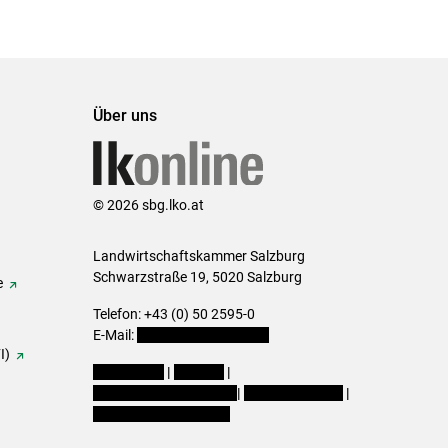
Über uns
© 2026 sbg.lko.at
Landwirtschaftskammer Salzburg
Schwarzstraße 19, 5020 Salzburg
e
Telefon: +43 (0) 50 2595-0
E-Mail:
office@lk-salzburg.at
I)
Impressum
|
Kontakt
|
Datenschutzerklärung
|
Barrierefreiheit
|
Cookie-Einstellungen