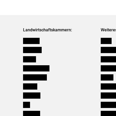
Landwirtschaftskammern:
Weitere
Österreich
Presse
Burgenland
Bezirksb
Kärnten
Mitarbeit
Niederösterreich
Salzburg
Oberösterreich
Karriere
Salzburg
Verbänd
Steiermark
Kleinanz
Tirol
Wildökol
Vorarlberg
Downloa