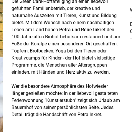
Die Green Care-Hoftafel ging an einen liebevoll
geführten Familienbetrieb, der kreative und
naturnahe Auszeiten mit Tieren, Kunst und Bildung
bietet. Mit dem Wunsch nach einem nachhaltigen
D
Leben am Land haben
Petra und René Inkret
den
Q
100 Jahre alten Biohof behutsam restauriert und am
Fuße der Koralpe einen besonderen Ort geschaffen.
Töpfern, Brotbacken, Yoga bei den Tieren oder
Kreativcamps für Kinder - der Hof bietet vielseitige
Programme, die Menschen aller Altersgruppen
Skip to main content
einladen, mit Händen und Herz aktiv zu werden.
Wer die besondere Atmosphäre des Hofwiesler
länger genießen möchte: In der liebevoll gestalteten
Ferienwohnung "Künstlerstubn" zeigt sich Urlaub am
Bauernhof von seiner persönlichsten Seite. Jedes
Detail trägt die Handschrift von Petra Inkret.