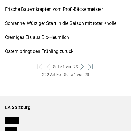
Frische Bauernkrapfen vom Profi-Bäckermeister
Schranne: Würziger Start in die Saison mit roter Knolle
Cremiges Eis aus Bio-Heumilch
Ostern bringt den Frühling zurück
Seite 1 von 23
zum
zurück
weiter
zum
222 Artikel | Seite 1 von 23
ersten
zum
zum
letzten
Set
vorigen
nächsten
Set
Set
Set
LK Salzburg
Karriere
Presse