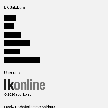
LK Salzburg
Karriere
Presse
Downloads
Salzburger Bauer
lk Planbau
Bezirksbauernkammern
Über uns
© 2026 sbg.lko.at
Landwirtschaftskammer Salzburg