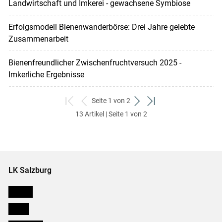
Landwirtschaft und Imkerei - gewachsene Symbiose
Erfolgsmodell Bienenwanderbörse: Drei Jahre gelebte
Zusammenarbeit
Bienenfreundlicher Zwischenfruchtversuch 2025 -
Imkerliche Ergebnisse
Seite 1 von 2
zum
zurück
weiter
zum
13 Artikel | Seite 1 von 2
ersten
zum
zum
letzten
Set
vorigen
nächsten
Set
Set
Set
LK Salzburg
Karriere
Presse