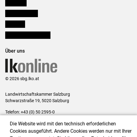
Downloads
Salzburger Bauer
lk Planbau
Bezirksbauernkammern
Über uns
© 2026 sbg.lko.at
Landwirtschaftskammer Salzburg
Schwarzstraße 19, 5020 Salzburg
Telefon: +43 (0) 50 2595-0
E-Mail:
office@lk-salzburg.at
Die Website wird mit den technisch erforderlichen
Impressum
|
Kontakt
|
Datenschutzerklärung
|
Barrierefreiheit
|
Cookies ausgeführt. Andere Cookies werden nur mit Ihrer
Cookie-Einstellungen