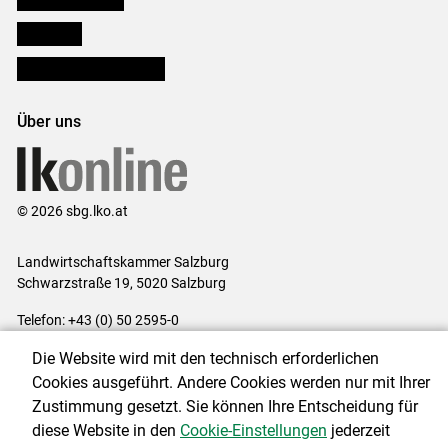
lk Planbau
Bezirksbauernkammern
Über uns
© 2026 sbg.lko.at
Landwirtschaftskammer Salzburg
Schwarzstraße 19, 5020 Salzburg
Telefon: +43 (0) 50 2595-0
E-Mail:
office@lk-salzburg.at
Die Website wird mit den technisch erforderlichen
Impressum
|
Kontakt
|
Datenschutzerklärung
|
Barrierefreiheit
|
Cookies ausgeführt. Andere Cookies werden nur mit Ihrer
Cookie-Einstellungen
Zustimmung gesetzt. Sie können Ihre Entscheidung für
diese Website in den
Cookie-Einstellungen
jederzeit