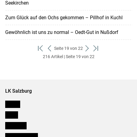
Seekirchen
Zum Glück auf den Ochs gekommen – Pillhof in Kuchl
Gewöhnlich ist uns zu normal – Oedt-Gut in Nußdorf
Seite 19 von 22
zum
zurück
weiter
zum
216 Artikel | Seite 19 von 22
ersten
zum
zum
letzten
Set
vorigen
nächsten
Set
Set
Set
LK Salzburg
Karriere
Presse
Downloads
Salzburger Bauer