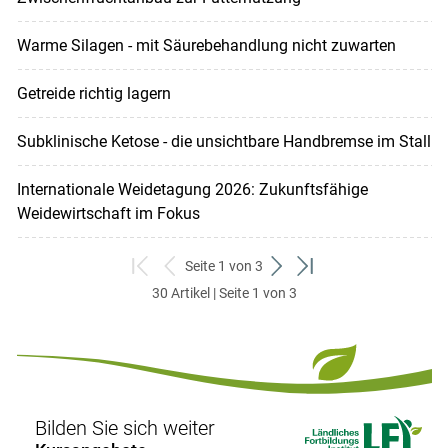
Warme Silagen - mit Säurebehandlung nicht zuwarten
Getreide richtig lagern
Subklinische Ketose - die unsichtbare Handbremse im Stall
Internationale Weidetagung 2026: Zukunftsfähige
Weidewirtschaft im Fokus
Seite 1 von 3
zum
zurück
weiter
zum
30 Artikel | Seite 1 von 3
ersten
zum
zum
letzten
Set
vorigen
nächsten
Set
Set
Set
Bilden Sie sich weiter