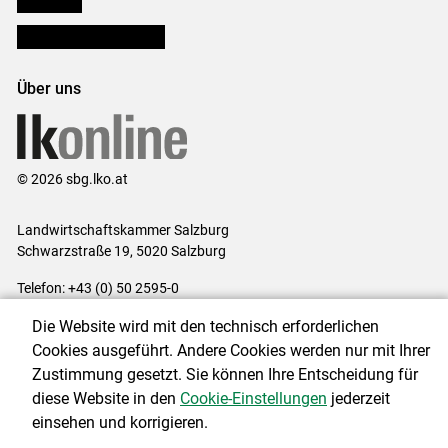
Bezirksbauernkammern
Über uns
© 2026 sbg.lko.at
Landwirtschaftskammer Salzburg
Schwarzstraße 19, 5020 Salzburg
Telefon: +43 (0) 50 2595-0
E-Mail:
office@lk-salzburg.at
Die Website wird mit den technisch erforderlichen
Impressum
|
Kontakt
|
Datenschutzerklärung
|
Barrierefreiheit
|
Cookies ausgeführt. Andere Cookies werden nur mit Ihrer
Cookie-Einstellungen
Zustimmung gesetzt. Sie können Ihre Entscheidung für
diese Website in den
Cookie-Einstellungen
jederzeit
einsehen und korrigieren.