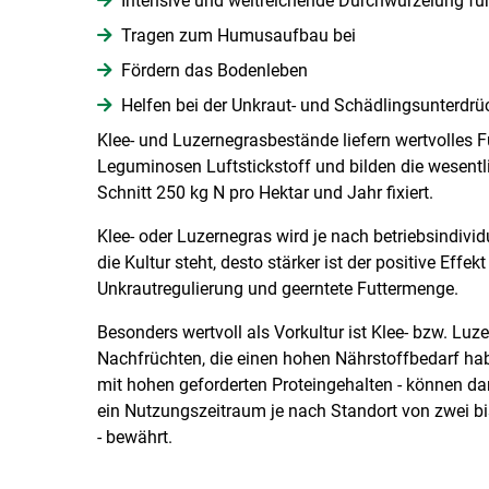
Intensive und weitreichende Durchwurzelung fü
Tragen zum Humusaufbau bei
Fördern das Bodenleben
Helfen bei der Unkraut- und Schädlingsunterdr
Klee- und Luzernegrasbestände liefern wertvolles Fu
Leguminosen Luftstickstoff und bilden die wesentl
Schnitt 250 kg N pro Hektar und Jahr fixiert.
Klee- oder Luzernegras wird je nach betriebsindividu
die Kultur steht, desto stärker ist der positive Eff
Unkrautregulierung und geerntete Futtermenge.
Besonders wertvoll als Vorkultur ist Klee- bzw. Luze
Nachfrüchten, die einen hohen Nährstoffbedarf h
mit hohen geforderten Proteingehalten - können dar
ein Nutzungszeitraum je nach Standort von zwei bis 
- bewährt.