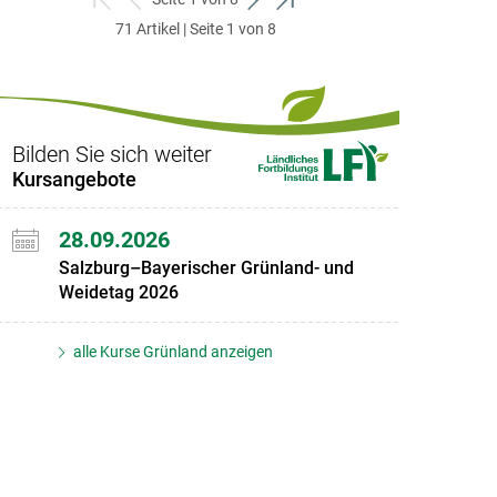
zum
zurück
weiter
zum
71 Artikel | Seite 1 von 8
ersten
zum
zum
letzten
Set
vorigen
nächsten
Set
Set
Set
Bilden Sie sich weiter
Kursangebote
28.09.2026
Salzburg–Bayerischer Grünland- und
Weidetag 2026
alle Kurse Grünland anzeigen