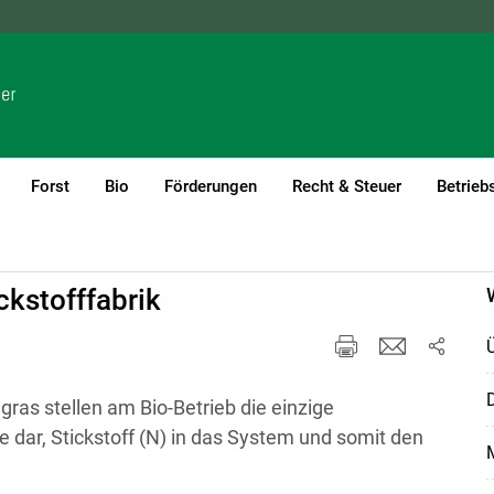
NÖ
OÖ
SBG
STMK
TIROL
VBG
WIEN
Forst
Bio
Förderungen
Recht & Steuer
Betrieb
ckstofffabrik
D
ras stellen am Bio-Betrieb die einzige
dar, Stickstoff (N) in das System und somit den
M