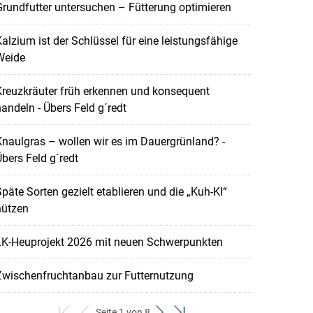
rundfutter untersuchen – Fütterung optimieren
alzium ist der Schlüssel für eine leistungsfähige
Weide
reuzkräuter früh erkennen und konsequent
andeln - Übers Feld g´redt
naulgras – wollen wir es im Dauergrünland? -
bers Feld g´redt
päte Sorten gezielt etablieren und die „Kuh-KI“
nützen
LK-Heuprojekt 2026 mit neuen Schwerpunkten
Zwischenfruchtanbau zur Futternutzung
Seite 1 von 8