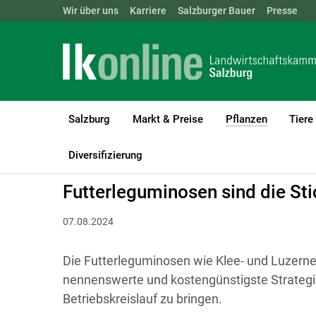
Landwirtschaftskammern:
Wir über uns
Karriere
Salzburger Bauer
ÖSTERREICH
BGLD
Presse
KTN
Salzburg
Markt & Preise
Pflanzen
Tiere
(current)1
LK Salzburg
Pflanzen
Grünland & Futterbau
Diversifizierung
Futterleguminosen sind die Sti
07.08.2024
Die Futterleguminosen wie Klee- und Luzerneg
nennenswerte und kostengünstigste Strategie 
Betriebskreislauf zu bringen.