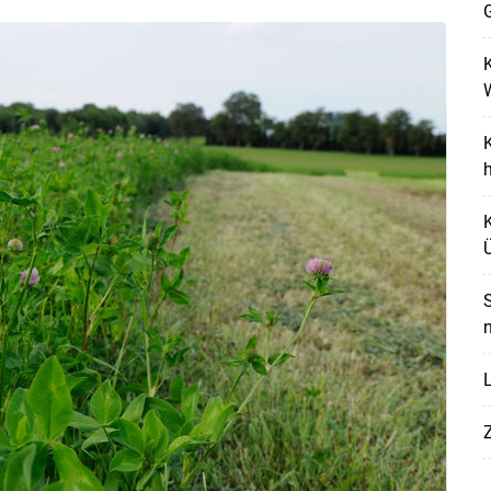
G
K
K
h
K
Ü
S