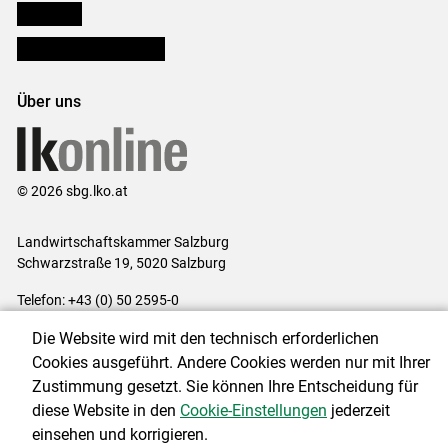
lk Planbau
Bezirksbauernkammern
Über uns
© 2026 sbg.lko.at
Landwirtschaftskammer Salzburg
Schwarzstraße 19, 5020 Salzburg
Telefon: +43 (0) 50 2595-0
E-Mail:
office@lk-salzburg.at
Die Website wird mit den technisch erforderlichen
Impressum
|
Kontakt
|
Datenschutzerklärung
|
Barrierefreiheit
|
Cookies ausgeführt. Andere Cookies werden nur mit Ihrer
Cookie-Einstellungen
Zustimmung gesetzt. Sie können Ihre Entscheidung für
diese Website in den
Cookie-Einstellungen
jederzeit
einsehen und korrigieren.