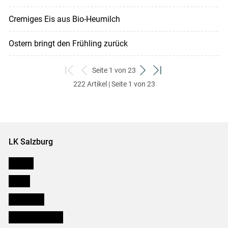
Cremiges Eis aus Bio-Heumilch
Ostern bringt den Frühling zurück
Seite 1 von 23
zum
zurück
weiter
zum
222 Artikel | Seite 1 von 23
ersten
zum
zum
letzten
Set
vorigen
nächsten
Set
Set
Set
LK Salzburg
Karriere
Presse
Downloads
Salzburger Bauer