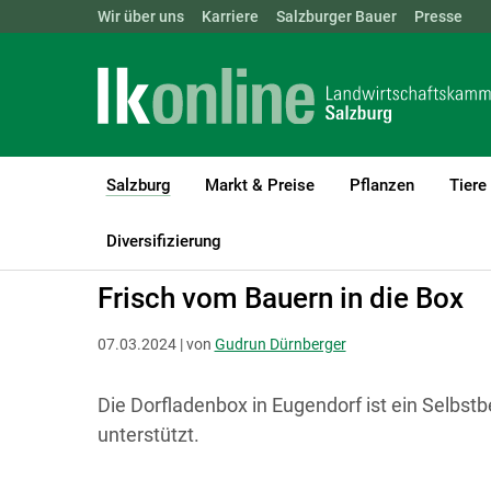
Landwirtschaftskammern:
Wir über uns
Karriere
Salzburger Bauer
ÖSTERREICH
BGLD
Presse
KTN
Salzburg
Markt & Preise
Pflanzen
Tiere
(current)1
LK Salzburg
Salzburg
Salzburger Bauer
Markttreff
Diversifizierung
Frisch vom Bauern in die Box
07.03.2024 | von
Gudrun Dürnberger
Die Dorfladenbox in Eugendorf ist ein Selbs
unterstützt.