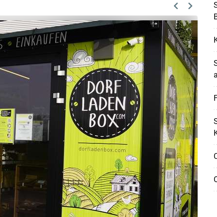
S
Previous
Next
a
F
S
K
O