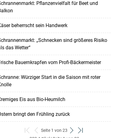
chrannenmarkt: Pflanzenvielfalt für Beet und
Balkon
Käser beherrscht sein Handwerk
Schrannenmarkt: „Schnecken sind größeres Risiko
ls das Wetter“
rische Bauernkrapfen vom Profi-Bäckermeister
chranne: Würziger Start in die Saison mit roter
nolle
Cremiges Eis aus Bio-Heumilch
stern bringt den Frühling zurück
Seite 1 von 23
zum
zurück
weiter
zum