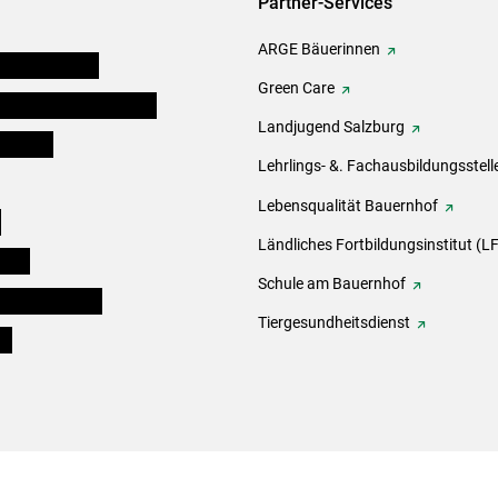
Partner-Services
ARGE Bäuerinnen
auernkammern
Green Care
erinnen und Mitarbeiter
Landjugend Salzburg
er Bauer
Lehrlings- &. Fachausbildungsstell
Lebensqualität Bauernhof
e
Ländliches Fortbildungsinstitut (LF
eigen
Schule am Bauernhof
ogisches Forum
Tiergesundheitsdienst
ds