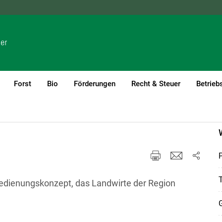
NÖ
OÖ
SBG
STMK
TIROL
VBG
WIEN
Forst
Bio
Förderungen
Recht & Steuer
Betrieb
P
T
tbedienungskonzept, das Landwirte der Region
G