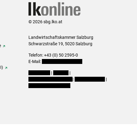
© 2026 sbg.lko.at
Landwirtschaftskammer Salzburg
Schwarzstraße 19, 5020 Salzburg
e
Telefon: +43 (0) 50 2595-0
E-Mail:
office@lk-salzburg.at
I)
Impressum
|
Kontakt
|
Datenschutzerklärung
|
Barrierefreiheit
|
Cookie-Einstellungen