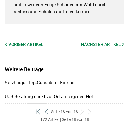
und in weiterer Folge Schäden am Wald durch
Verbiss und Schälen auftreten können.
VORIGER
ARTIKEL
NÄCHSTER
ARTIKEL
Weitere Beiträge
Salzburger Top-Genetik für Europa
UaB-Beratung direkt vor Ort am eigenen Hof
Seite 18 von 18
zum
zurück
weiter
zum
172 Artikel | Seite 18 von 18
ersten
zum
zum
letzten