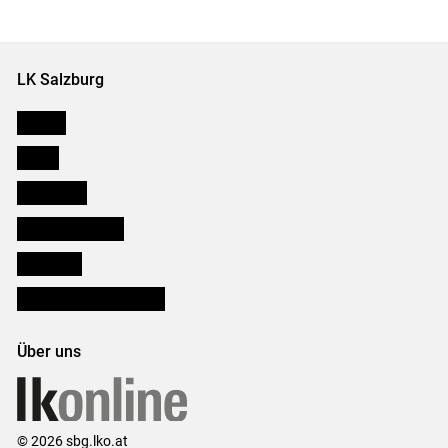
Set
vorigen
nächsten
Set
Set
Set
LK Salzburg
Karriere
Presse
Downloads
Salzburger Bauer
lk Planbau
Bezirksbauernkammern
Über uns
© 2026 sbg.lko.at