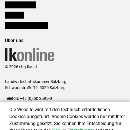
Salzburger Bauer
lk Planbau
Bezirksbauernkammern
Über uns
© 2026 sbg.lko.at
Landwirtschaftskammer Salzburg
Schwarzstraße 19, 5020 Salzburg
Telefon: +43 (0) 50 2595-0
E-Mail:
office@lk-salzburg.at
Die Website wird mit den technisch erforderlichen
Impressum
|
Kontakt
|
Datenschutzerklärung
|
Barrierefreiheit
|
Cookies ausgeführt. Andere Cookies werden nur mit Ihrer
Cookie-Einstellungen
Zustimmung gesetzt. Sie können Ihre Entscheidung für