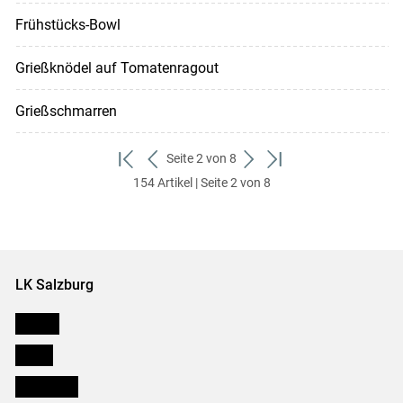
Frühstücks-Bowl
Grießknödel auf Tomatenragout
Grießschmarren
Seite 2 von 8
zum
zurück
weiter
zum
154 Artikel | Seite 2 von 8
ersten
zum
zum
letzten
Set
vorigen
nächsten
Set
Set
Set
LK Salzburg
Karriere
Presse
Downloads