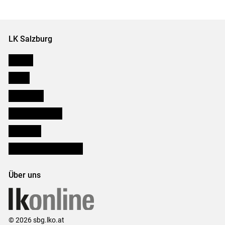
LK Salzburg
Karriere
Presse
Downloads
Salzburger Bauer
lk Planbau
Bezirksbauernkammern
Über uns
© 2026 sbg.lko.at