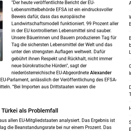
"Der heute veröffentlichte Bericht der EU-
A
Lebensmittelbehörde EFSA ist ein eindrucksvoller
Beweis dafür, dass das europäische
W
Landwirtschaftsmodell funktioniert. 99 Prozent aller
B
in der EU kontrollierten Lebensmittel sind sauber.
Unsere Bäuerinnen und Bauern produzieren Tag für
B
Tag die sichersten Lebensmittel der Welt und das
unter den strengsten Auflagen weltweit. Dafür
gebührt ihnen Respekt und Rückhalt, nicht immer
neue bürokratische Hürden", sagt der
G
niederösterreichische EU-Abgeordnete
Alexander
I
EU-Parlament, anlässlich der Veröffentlichung des EFSA-
teln. “Bei Importen aus Drittstaaten waren die
T
Skip to main content
H
 Türkei als Problemfall
s allen EU-Mitgliedstaaten analysiert. Das Ergebnis ist
S
, lag die Beanstandungsrate bei nur einem Prozent. Das