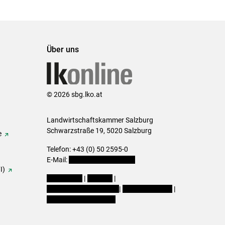
Über uns
© 2026 sbg.lko.at
Landwirtschaftskammer Salzburg
Schwarzstraße 19, 5020 Salzburg
e
Telefon: +43 (0) 50 2595-0
E-Mail:
office@lk-salzburg.at
I)
Impressum
|
Kontakt
|
Datenschutzerklärung
|
Barrierefreiheit
|
Cookie-Einstellungen