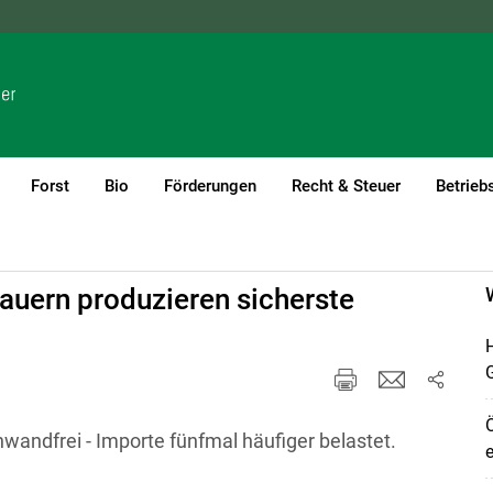
NÖ
OÖ
SBG
STMK
TIROL
VBG
WIEN
Forst
Bio
Förderungen
Recht & Steuer
Betrieb
auern produzieren sicherste
H
Ö
andfrei - Importe fünfmal häufiger belastet.
e