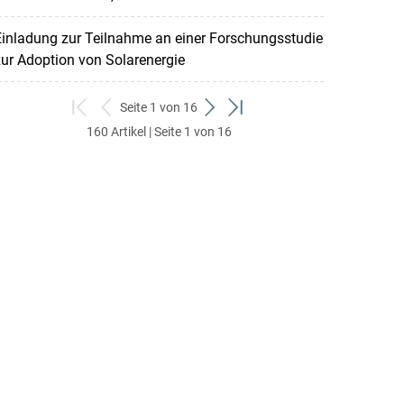
inladung zur Teilnahme an einer Forschungsstudie
ur Adoption von Solarenergie
Seite 1 von 16
zum
zurück
weiter
zum
160 Artikel | Seite 1 von 16
ersten
zum
zum
letzten
Set
vorigen
nächsten
Set
Set
Set