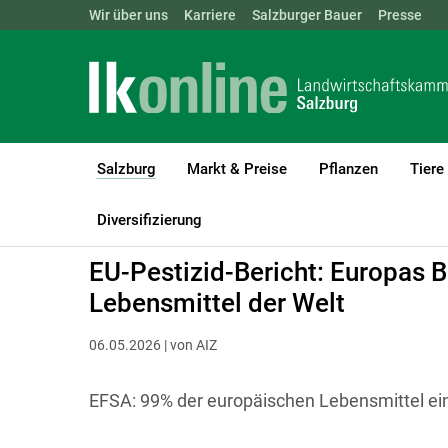
Landwirtschaftskammern:
Wir über uns
Karriere
Salzburger Bauer
ÖSTERREICH
BGLD
Presse
KTN
Salzburg
Markt & Preise
Pflanzen
Tiere
(current)1
LK Salzburg
Salzburg
Diversifizierung
EU-Pestizid-Bericht: Europas B
Lebensmittel der Welt
06.05.2026 | von AIZ
EFSA: 99% der europäischen Lebensmittel einw