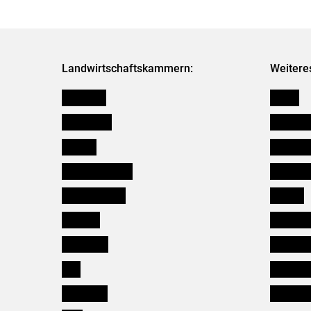
Landwirtschaftskammern:
Weitere
Österreich
Presse
Burgenland
Bezirksb
Kärnten
Mitarbeit
Niederösterreich
Salzburg
Oberösterreich
Karriere
Salzburg
Verbänd
Steiermark
Kleinanz
Tirol
Wildökol
Vorarlberg
Downloa