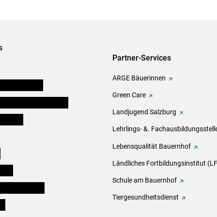
s
Partner-Services
ARGE Bäuerinnen
auernkammern
Green Care
erinnen und Mitarbeiter
Landjugend Salzburg
er Bauer
Lehrlings- &. Fachausbildungsstell
Lebensqualität Bauernhof
e
Ländliches Fortbildungsinstitut (LF
eigen
Schule am Bauernhof
ogisches Forum
Tiergesundheitsdienst
ds