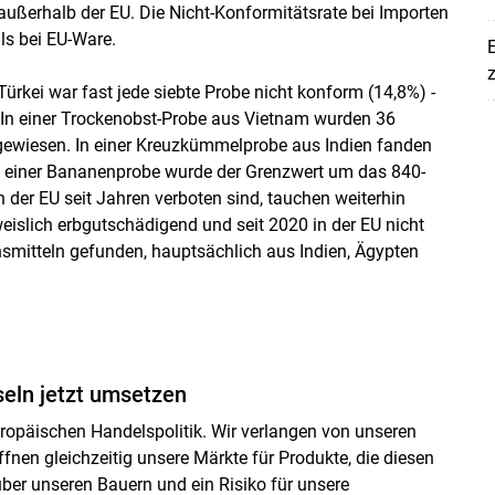
außerhalb der EU. Die Nicht-Konformitätsrate bei Importen
ls bei EU-Ware.
E
z
ürkei war fast jede siebte Probe nicht konform (14,8%) -
 In einer Trockenobst-Probe aus Vietnam wurden 36
hgewiesen. In einer Kreuzkümmelprobe aus Indien fanden
i einer Bananenprobe wurde der Grenzwert um das 840-
in der EU seit Jahren verboten sind, tauchen weiterhin
eislich erbgutschädigend und seit 2020 in der EU nicht
smitteln gefunden, hauptsächlich aus Indien, Ägypten
eln jetzt umsetzen
uropäischen Handelspolitik. Wir verlangen von unseren
fnen gleichzeitig unsere Märkte für Produkte, die diesen
ber unseren Bauern und ein Risiko für unsere