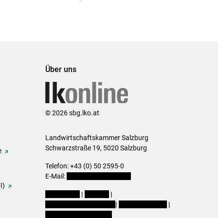
ersten
zum
zum
letzten
Set
vorigen
nächsten
Set
Set
Set
Über uns
© 2026 sbg.lko.at
Landwirtschaftskammer Salzburg
Schwarzstraße 19, 5020 Salzburg
e
Telefon: +43 (0) 50 2595-0
E-Mail:
office@lk-salzburg.at
I)
Impressum
|
Kontakt
|
Datenschutzerklärung
|
Barrierefreiheit
|
Cookie-Einstellungen