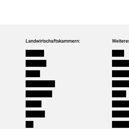
Landwirtschaftskammern:
Weitere
Österreich
Presse
Burgenland
Bezirksb
Kärnten
Mitarbeit
Niederösterreich
Salzburg
Oberösterreich
Karriere
Salzburg
Verbänd
Steiermark
Kleinanz
Tirol
Wildökol