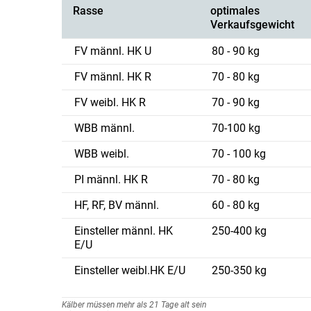
Rasse
optimales
Verkaufsgewicht
FV männl. HK U
80 - 90 kg
FV männl. HK R
70 - 80 kg
FV weibl. HK R
70 - 90 kg
WBB männl.
70-100 kg
WBB weibl.
70 - 100 kg
PI männl. HK R
70 - 80 kg
HF, RF, BV männl.
60 - 80 kg
Einsteller männl. HK
250-400 kg
E/U
Einsteller weibl.HK E/U
250-350 kg
Kälber müssen mehr als 21 Tage alt sein