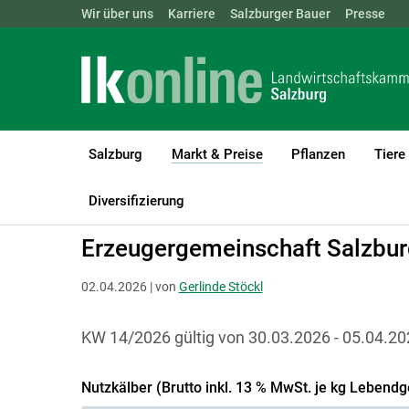
Landwirtschaftskammern:
Wir über uns
Karriere
Salzburger Bauer
ÖSTERREICH
BGLD
Presse
KTN
Salzburg
Markt & Preise
Pflanzen
Tiere
(current)1
LK Salzburg
Markt & Preise
Lebendrinder
Diversifizierung
Erzeugergemeinschaft Salzbu
02.04.2026 | von
Gerlinde Stöckl
KW 14/2026 gültig von 30.03.2026 - 05.04.20
Nutzkälber (Brutto inkl. 13 % MwSt. je kg Lebendg