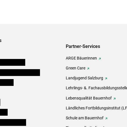
s
Partner-Services
ARGE Bäuerinnen
auernkammern
Green Care
erinnen und Mitarbeiter
Landjugend Salzburg
er Bauer
Lehrlings- &. Fachausbildungsstell
Lebensqualität Bauernhof
e
Ländliches Fortbildungsinstitut (LF
eigen
Schule am Bauernhof
ogisches Forum