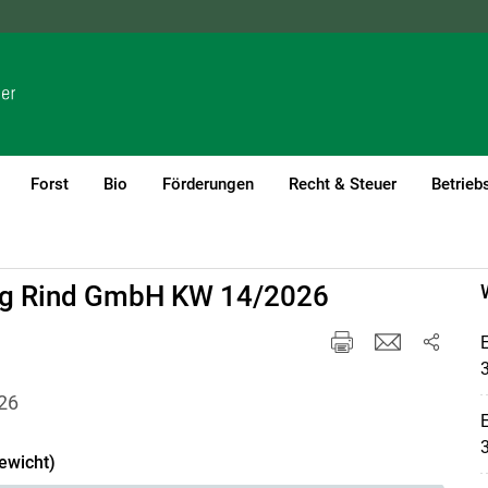
NÖ
OÖ
SBG
STMK
TIROL
VBG
WIEN
Forst
Bio
Förderungen
Recht & Steuer
Betrieb
rg Rind GmbH KW 14/2026
26
ewicht)