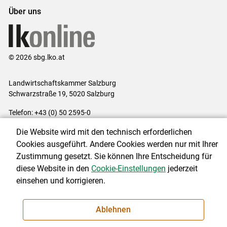
Über uns
© 2026 sbg.lko.at
Landwirtschaftskammer Salzburg
Schwarzstraße 19, 5020 Salzburg
Telefon: +43 (0) 50 2595-0
E-Mail:
office@lk-salzburg.at
Die Website wird mit den technisch erforderlichen
Impressum
|
Kontakt
|
Datenschutzerklärung
|
Barrierefreiheit
|
Cookies ausgeführt. Andere Cookies werden nur mit Ihrer
Cookie-Einstellungen
Zustimmung gesetzt. Sie können Ihre Entscheidung für
diese Website in den
Cookie-Einstellungen
jederzeit
einsehen und korrigieren.
NEWSLETTER
Ablehnen