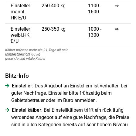
Einsteller
250-400 kg
1100 -
⇒
männl.
1600
Skip to main content
HK E/U
Einsteller
250-350 kg
1000 -
⇒
weibl.HK
1300
E/U
Kälber müssen mehr als 21 Tage alt sein
Mindestgewicht 60 kg
gesunde und vitale Kälber
Blitz-Info
Einsteller
: Das Angebot an Einstellern ist verhalten bei
guter Nachfrage. Einsteller bitte frühzeitig beim
Gebietsbetreuer oder im Büro anmelden.
Einstellkälber
: Bei Einstellkälbern trifft ein rückläufig
werdendes Angebot auf eine gute Nachfrage, die Preise
sind in allen Kategorien bereits auf sehr hohem Niveau.