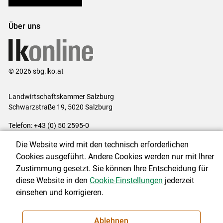
Über uns
© 2026 sbg.lko.at
Landwirtschaftskammer Salzburg
Schwarzstraße 19, 5020 Salzburg
Telefon: +43 (0) 50 2595-0
E-Mail:
office@lk-salzburg.at
Die Website wird mit den technisch erforderlichen
Impressum
|
Kontakt
|
Datenschutzerklärung
|
Barrierefreiheit
|
Cookies ausgeführt. Andere Cookies werden nur mit Ihrer
Cookie-Einstellungen
Zustimmung gesetzt. Sie können Ihre Entscheidung für
diese Website in den
Cookie-Einstellungen
jederzeit
einsehen und korrigieren.
NEWSLETTER
Ablehnen