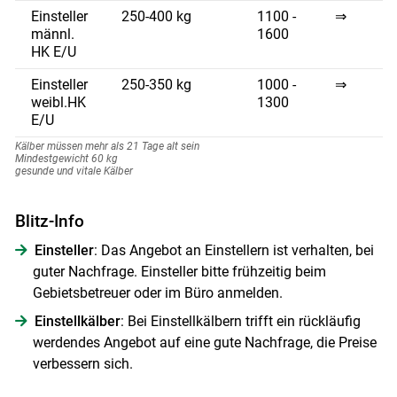
Einsteller
250-400 kg
1100 -
⇒
männl.
1600
HK E/U
Skip to main content
Einsteller
250-350 kg
1000 -
⇒
weibl.HK
1300
E/U
Kälber müssen mehr als 21 Tage alt sein
Mindestgewicht 60 kg
gesunde und vitale Kälber
Blitz-Info
Einsteller
: Das Angebot an Einstellern ist verhalten, bei
guter Nachfrage. Einsteller bitte frühzeitig beim
Gebietsbetreuer oder im Büro anmelden.
Einstellkälber
: Bei Einstellkälbern trifft ein rückläufig
werdendes Angebot auf eine gute Nachfrage, die Preise
verbessern sich.