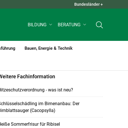
Bundesländer +
QUICK LINKS +
BILDUNG
BERATUNG
sführung
Bauen, Energie & Technik
Weitere Fachinformation
itzeschutzverordnung - was ist neu?
chlüsselschädling im Birnenanbau: Der
irnblattsauger (Cacopsylla)
eiße Sommerfrisur für Ribisel