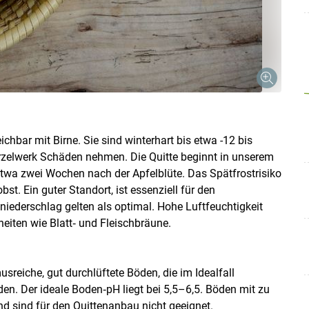
hbar mit Birne. Sie sind winterhart bis etwa -12 bis
urzelwerk Schäden nehmen. Die Quitte beginnt in unserem
etwa zwei Wochen nach der Apfelblüte. Das Spätfrostrisiko
st. Ein guter Standort, ist essenziell für den
ederschlag gelten als optimal. Hohe Luftfeuchtigkeit
eiten wie Blatt‑ und Fleischbräune.
reiche, gut durchlüftete Böden, die im Idealfall
en. Der ideale Boden‑pH liegt bei 5,5–6,5. Böden mit zu
d sind für den Quittenanbau nicht geeignet.