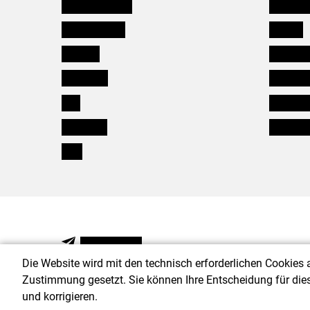
Niederösterreich
Salzburg
Oberösterreich
Karriere
Salzburg
Verbänd
Steiermark
Kleinanz
Tirol
Wildökol
Vorarlberg
Downloa
Wien
NEWSLETTER
Die Website wird mit den technisch erforderlichen Cookies 
Zustimmung gesetzt. Sie können Ihre Entscheidung für die
und korrigieren.