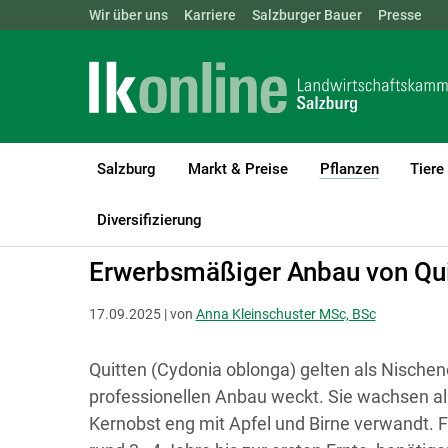
Landwirtschaftskammern:
Wir über uns
Karriere
Salzburger Bauer
ÖSTERREICH
BGLD
Presse
KTN
Salzburg
Markt & Preise
Pflanzen
Tiere
(current)1
LK Salzburg
Pflanzen
Obstbau
Diversifizierung
Erwerbsmäßiger Anbau von Qui
17.09.2025 | von
Anna Kleinschuster MSc, BSc
Quitten (Cydonia oblonga) gelten als Nische
professionellen Anbau weckt. Sie wachsen a
Kernobst eng mit Apfel und Birne verwandt. 