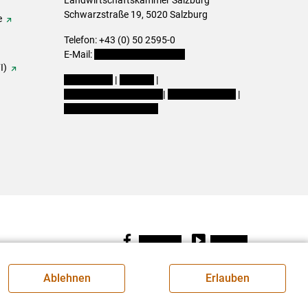
Landwirtschaftskammer Salzburg
Schwarzstraße 19, 5020 Salzburg
e
Telefon: +43 (0) 50 2595-0
E-Mail:
office@lk-salzburg.at
I)
Impressum
|
Kontakt
|
Datenschutzerklärung
|
Barrierefreiheit
|
Cookie-Einstellungen
Facebook
Youtube
Ablehnen
Erlauben