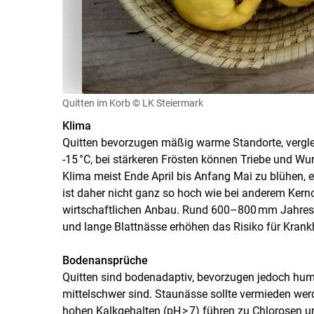
Quitten im Korb
© LK Steiermark
Klima
Quitten bevorzugen mäßig warme Standorte, vergleic
-15 °C, bei stärkeren Frösten können Triebe und W
Klima meist Ende April bis Anfang Mai zu blühen, 
ist daher nicht ganz so hoch wie bei anderem Kernob
wirtschaftlichen Anbau. Rund 600–800 mm Jahresni
und lange Blattnässe erhöhen das Risiko für Krankh
Bodenansprüche
Quitten sind bodenadaptiv, bevorzugen jedoch humus
mittelschwer sind. Staunässe sollte vermieden werd
hohen Kalkgehalten (pH > 7) führen zu Chlorosen un