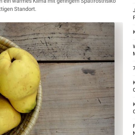
en ein warmes Klima mit geringem Spätfrostrisiko
tigen Standort.
P
7
K
O
Skip to main content
F
N