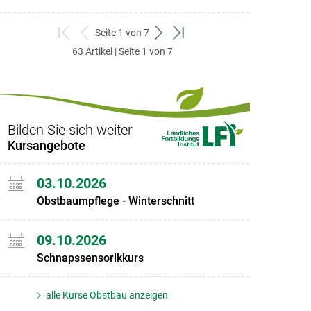
Seite 1 von 7
zum
zurück
weiter
zum
63 Artikel | Seite 1 von 7
ersten
zum
zum
letzten
Set
vorigen
nächsten
Set
Set
Set
Bilden Sie sich weiter
Kursangebote
03.10.2026
Obstbaumpflege - Winterschnitt
09.10.2026
Schnapssensorikkurs
alle Kurse Obstbau anzeigen