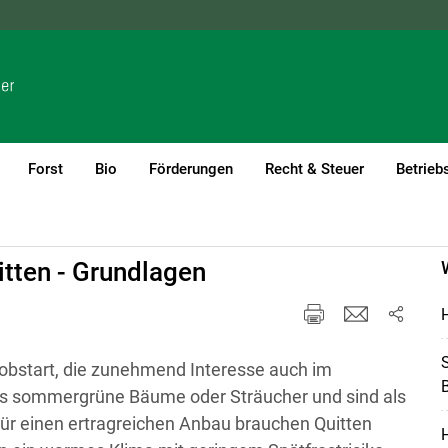
NÖ
OÖ
SBG
STMK
TIROL
VBG
WIEN
Forst
Bio
Förderungen
Recht & Steuer
Betrieb
tten - Grundlagen
H
S
nobstart, die zunehmend Interesse auch im
B
ls sommergrüne Bäume oder Sträucher und sind als
Für einen ertragreichen Anbau brauchen Quitten
H