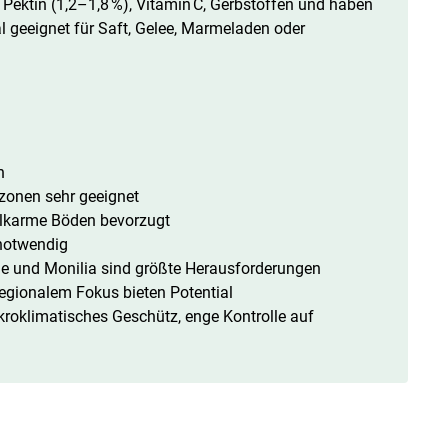
 Pektin (1,2–1,8 %), Vitamin C, Gerbstoffen und haben
l geeignet für Saft, Gelee, Marmeladen oder
h
onen sehr geeignet
alkarme Böden bevorzugt
 notwendig
une und Monilia sind größte Herausforderungen
regionalem Fokus bieten Potential
kroklimatisches Geschütz, enge Kontrolle auf