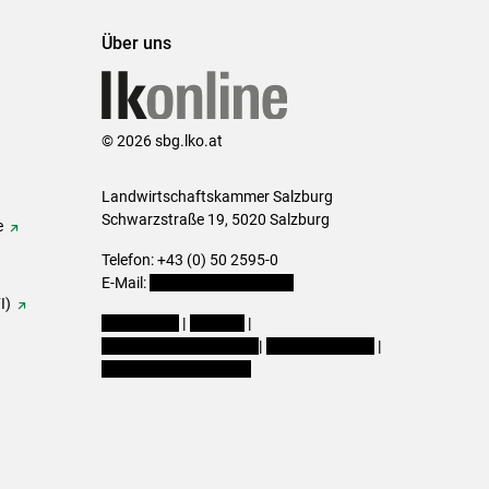
Über uns
© 2026 sbg.lko.at
Landwirtschaftskammer Salzburg
Schwarzstraße 19, 5020 Salzburg
e
Telefon: +43 (0) 50 2595-0
E-Mail:
office@lk-salzburg.at
I)
Impressum
|
Kontakt
|
Datenschutzerklärung
|
Barrierefreiheit
|
Cookie-Einstellungen