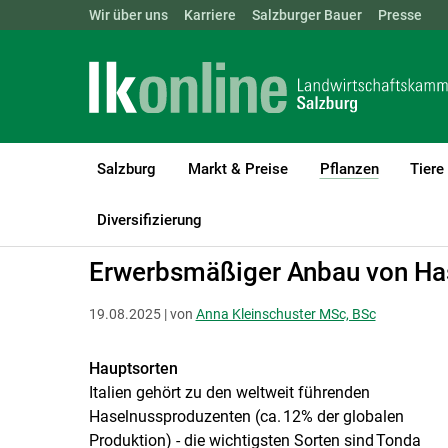
Landwirtschaftskammern:
Wir über uns
Karriere
Salzburger Bauer
ÖSTERREICH
BGLD
Presse
KTN
Salzburg
Markt & Preise
Pflanzen
Tiere
(current)1
LK Salzburg
Pflanzen
Obstbau
Diversifizierung
Erwerbsmäßiger Anbau von Has
19.08.2025 | von
Anna Kleinschuster MSc, BSc
Hauptsorten
Italien gehört zu den weltweit führenden
Haselnussproduzenten (ca. 12% der globalen
Produktion) - die wichtigsten Sorten sind Tonda