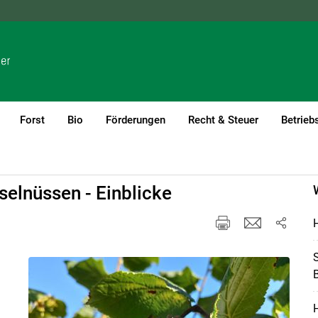
NÖ
OÖ
SBG
STMK
TIROL
VBG
WIEN
Forst
Bio
Förderungen
Recht & Steuer
Betrieb
elnüssen - Einblicke
H
S
B
H