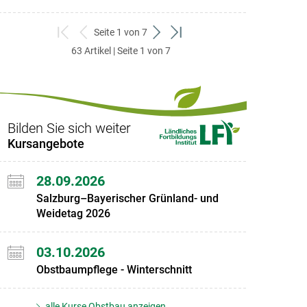
Seite 1 von 7
zum
zurück
weiter
zum
63 Artikel | Seite 1 von 7
ersten
zum
zum
letzten
Set
vorigen
nächsten
Set
Set
Set
Bilden Sie sich weiter
Kursangebote
28.09.2026
Salzburg–Bayerischer Grünland- und
Weidetag 2026
03.10.2026
Obstbaumpflege - Winterschnitt
alle Kurse Obstbau anzeigen