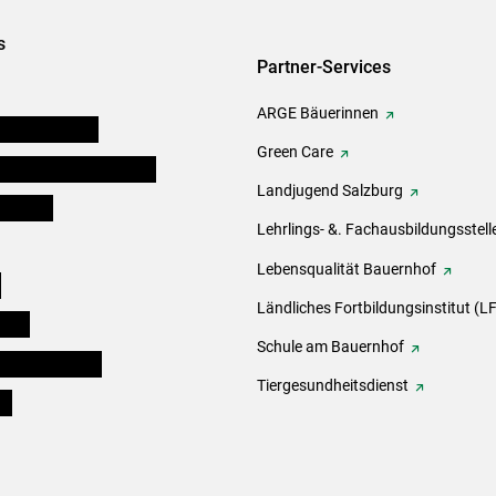
s
Partner-Services
ARGE Bäuerinnen
auernkammern
Green Care
erinnen und Mitarbeiter
Landjugend Salzburg
er Bauer
Lehrlings- &. Fachausbildungsstell
Lebensqualität Bauernhof
e
Ländliches Fortbildungsinstitut (LF
eigen
Schule am Bauernhof
ogisches Forum
Tiergesundheitsdienst
ds