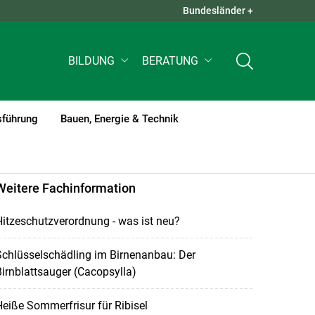
Bundesländer +
QUICK LINKS +
BILDUNG
BERATUNG
sführung
Bauen, Energie & Technik
Weitere Fachinformation
itzeschutzverordnung - was ist neu?
chlüsselschädling im Birnenanbau: Der
irnblattsauger (Cacopsylla)
eiße Sommerfrisur für Ribisel