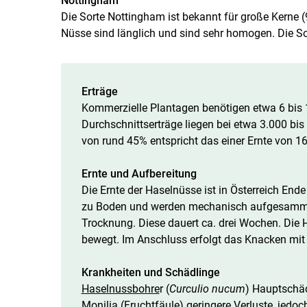
Nottingham
Die Sorte Nottingham ist bekannt für große Kerne 
Nüsse sind länglich und sind sehr homogen. Die Sor
Erträge
Kommerzielle Plantagen benötigen etwa 6 bis 1
Durchschnittserträge liegen bei etwa 3.000 bis
von rund 45% entspricht das einer Ernte von 1
Ernte und Aufbereitung
Die Ernte der Haselnüsse ist in Österreich Ende
zu Boden und werden mechanisch aufgesammelt 
Trocknung. Diese dauert ca. drei Wochen. Die 
bewegt. Im Anschluss erfolgt das Knacken mit
Krankheiten und Schädlinge
Haselnussbohre
r (
Curculio nucum
) Hauptschäd
Monilia
(Fruchtfäule) geringere Verluste, jedoc