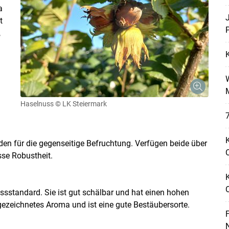
a
t
P
,
Haselnuss
© LK Steiermark
7
K
den für die gegenseitige Befruchtung. Verfügen beide über
O
sse Robustheit.
Skip to main content
ussstandard. Sie ist gut schälbar und hat einen hohen
ezeichnetes Aroma und ist eine gute Bestäubersorte.
F
N