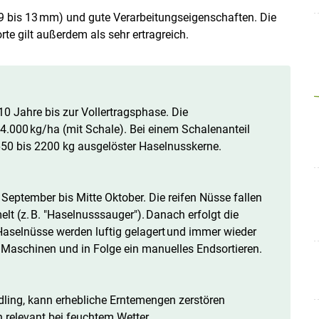
(9 bis 13 mm) und gute Verarbeitungseigenschaften. Die
te gilt außerdem als sehr ertragreich.
0 Jahre bis zur Vollertragsphase. Die
 4.000 kg/ha (mit Schale). Bei einem Schalenanteil
650 bis 2200 kg ausgelöster Haselnusskerne.
 September bis Mitte Oktober. Die reifen Nüsse fallen
(z. B. "Haselnusssauger"). Danach erfolgt die
Haselnüsse werden luftig gelagert und immer wieder
 Maschinen und in Folge ein manuelles Endsortieren.
ling, kann erhebliche Erntemengen zerstören
h relevant bei feuchtem Wetter