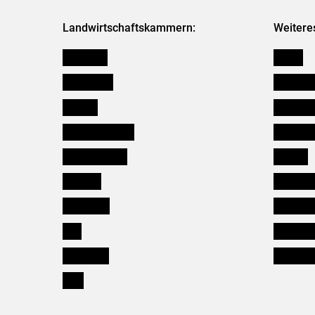
Landwirtschaftskammern:
Weitere
Österreich
Presse
Burgenland
Bezirksb
Kärnten
Mitarbeit
Niederösterreich
Salzburg
Oberösterreich
Karriere
Salzburg
Verbänd
Steiermark
Kleinanz
Tirol
Wildökol
Vorarlberg
Downloa
Wien