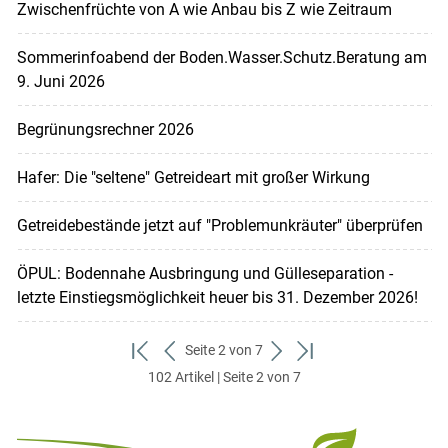
Zwischenfrüchte von A wie Anbau bis Z wie Zeitraum
Sommerinfoabend der Boden.Wasser.Schutz.Beratung am
9. Juni 2026
Begrünungsrechner 2026
Hafer: Die "seltene" Getreideart mit großer Wirkung
Getreidebestände jetzt auf "Problemunkräuter" überprüfen
ÖPUL: Bodennahe Ausbringung und Gülleseparation -
letzte Einstiegsmöglichkeit heuer bis 31. Dezember 2026!
Seite 2 von 7
zum
zurück
weiter
zum
102 Artikel | Seite 2 von 7
ersten
zum
zum
letzten
Set
vorigen
nächsten
Set
Set
Set